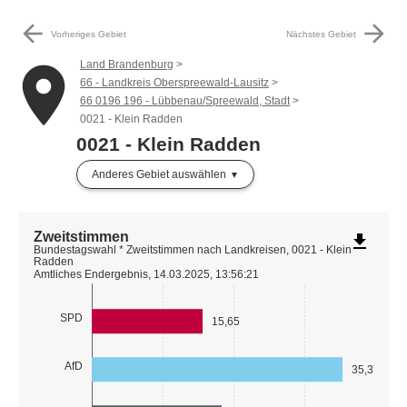
arrow_back
arrow_forward
Vorheriges Gebiet
Nächstes Gebiet
Land Brandenburg
place
66 - Landkreis Oberspreewald-Lausitz
66 0196 196 - Lübbenau/Spreewald, Stadt
0021 - Klein Radden
0021 - Klein Radden
Anderes Gebiet auswählen
Zweitstimmen
file_download
Bundestagswahl * Zweitstimmen nach Landkreisen, 0021 - Klein
Radden
Amtliches Endergebnis, 14.03.2025, 13:56:21
SPD
15,65
AfD
35,37