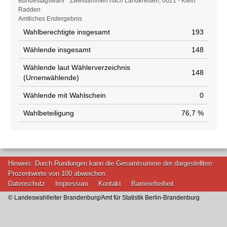
Wahlstatistik
Bundestagswahl * Zweitstimmen nach Landkreisen, 0021 - Klein
Radden
Amtliches Endergebnis
Wahlberechtigte insgesamt
193
Wählende insgesamt
148
Wählende laut Wählerverzeichnis
148
(Urnenwählende)
Wählende mit Wahlschein
0
Wahlbeteiligung
76,7 %
Hinweis: Durch Rundungen kann die Gesamtsumme der dargestellten
Prozentwerte von 100 abweichen.
Datenschutz
Impressum
Kontakt
Barrierefreiheit
© Landeswahlleiter Brandenburg/Amt für Statistik Berlin-Brandenburg