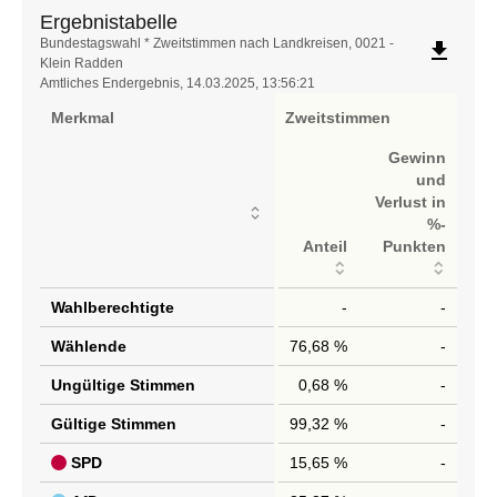
Ergebnistabelle
Ergebnistabelle
Bundestagswahl * Zweitstimmen nach Landkreisen, 0021 -
file_download
Klein Radden
Amtliches Endergebnis, 14.03.2025, 13:56:21
Merkmal
Zweitstimmen
Gewinn
und
Verlust in
%-
Anteil
Punkten
Wahlberechtigte
-
-
Wählende
76,68 %
-
Ungültige Stimmen
0,68 %
-
Gültige Stimmen
99,32 %
-
SPD
15,65 %
-