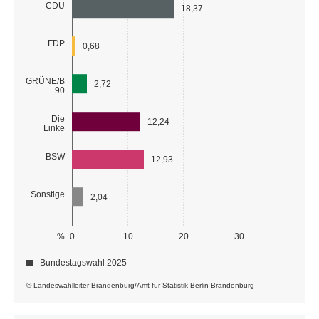
CDU
18,37
FDP
0,68
GRÜNE/B
2,72
90
Die
12,24
Linke
BSW
12,93
Sonstige
2,04
%
0
10
20
30
Bundestagswahl 2025
© Landeswahlleiter Brandenburg/Amt für Statistik Berlin-Brandenburg