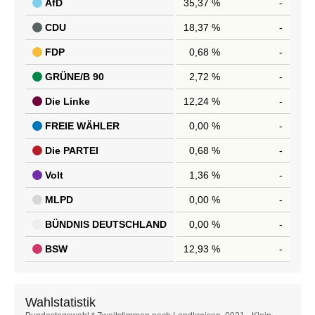
AfD
35,37 %
-
CDU
18,37 %
-
FDP
0,68 %
-
GRÜNE/B 90
2,72 %
-
Die Linke
12,24 %
-
FREIE WÄHLER
0,00 %
-
Die PARTEI
0,68 %
-
Volt
1,36 %
-
MLPD
0,00 %
-
BÜNDNIS DEUTSCHLAND
0,00 %
-
BSW
12,93 %
-
Wahlstatistik