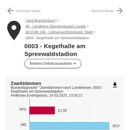
arrow_back
arrow_forward
Vorheriges Gebiet
Nächstes Gebiet
Land Brandenburg
place
66 - Landkreis Oberspreewald-Lausitz
66 0196 196 - Lübbenau/Spreewald, Stadt
0003 - Kegelhalle am Spreewaldstadion
0003 - Kegelhalle am
Spreewaldstadion
Anderes Gebiet auswählen
Zweitstimmen
file_download
Bundestagswahl * Zweitstimmen nach Landkreisen, 0003 -
Kegelhalle am Spreewaldstadion
Amtliches Endergebnis, 14.03.2025, 13:56:21
SPD
12,58
AfD
39,59