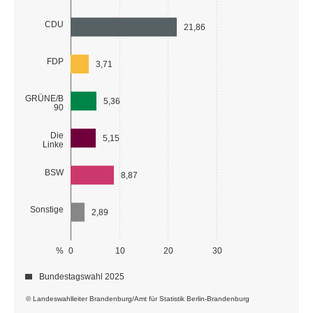
CDU
21,86
FDP
3,71
GRÜNE/B
5,36
90
Die
5,15
Linke
BSW
8,87
Sonstige
2,89
%
0
10
20
30
Bundestagswahl 2025
© Landeswahlleiter Brandenburg/Amt für Statistik Berlin-Brandenburg