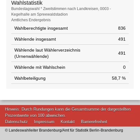
Wahlstatistik
Wahlstatistik
Bundestagswahl * Zweitstimmen nach Landkreisen, 0003 -
Kegelhalle am Spreewaldstadion
Amtliches Endergebnis
Wahlberechtigte insgesamt
836
Wählende insgesamt
491
Wählende laut Wählerverzeichnis
491
(Urnenwählende)
Wählende mit Wahlschein
0
Wahlbeteiligung
58,7 %
Hinweis: Durch Rundungen kann die Gesamtsumme der dargestellten
Prozentwerte von 100 abweichen.
Datenschutz
Impressum
Kontakt
Barrierefreiheit
© Landeswahlleiter Brandenburg/Amt für Statistik Berlin-Brandenburg