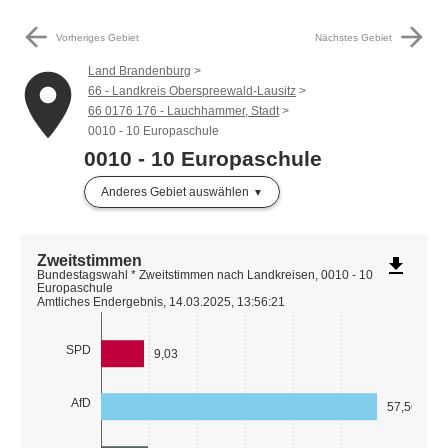
arrow_back
arrow_forward
Vorheriges Gebiet
Nächstes Gebiet
Land Brandenburg
place
66 - Landkreis Oberspreewald-Lausitz
66 0176 176 - Lauchhammer, Stadt
0010 - 10 Europaschule
0010 - 10 Europaschule
Anderes Gebiet auswählen
Zweitstimmen
file_download
Bundestagswahl * Zweitstimmen nach Landkreisen, 0010 - 10
Europaschule
Amtliches Endergebnis, 14.03.2025, 13:56:21
SPD
9,03
AfD
57,56