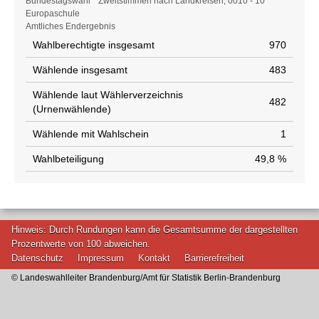
Wahlstatistik
Bundestagswahl * Zweitstimmen nach Landkreisen, 0010 - 10
Europaschule
Amtliches Endergebnis
Wahlberechtigte insgesamt
970
Wählende insgesamt
483
Wählende laut Wählerverzeichnis
482
(Urnenwählende)
Wählende mit Wahlschein
1
Wahlbeteiligung
49,8 %
Hinweis: Durch Rundungen kann die Gesamtsumme der dargestellten
Prozentwerte von 100 abweichen.
Datenschutz
Impressum
Kontakt
Barrierefreiheit
© Landeswahlleiter Brandenburg/Amt für Statistik Berlin-Brandenburg