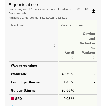
Ergebnistabelle
Ergebnistabelle
Bundestagswahl * Zweitstimmen nach Landkreisen, 0010 - 10
file_download
Europaschule
Amtliches Endergebnis, 14.03.2025, 13:56:21
Merkmal
Zweitstimmen
Gewinn
und
Verlust in
%-
Anteil
Punkten
Wahlberechtigte
-
-
Wählende
49,79 %
-
Ungültige Stimmen
1,45 %
-
Gültige Stimmen
98,55 %
-
SPD
9,03 %
-