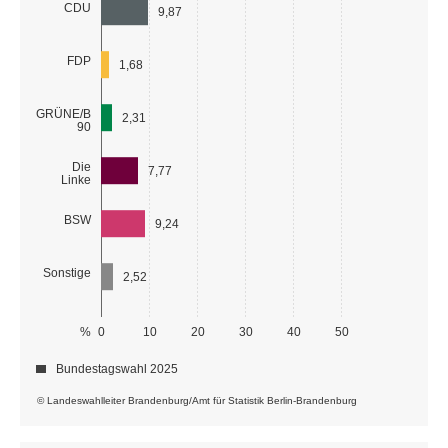
CDU
9,87
FDP
1,68
GRÜNE/B
2,31
90
Die
7,77
Linke
BSW
9,24
Sonstige
2,52
%
0
10
20
30
40
50
Bundestagswahl 2025
© Landeswahlleiter Brandenburg/Amt für Statistik Berlin-Brandenburg