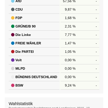
AfD
57,56 %
-
CDU
9,87 %
-
FDP
1,68 %
-
GRÜNE/B 90
2,31 %
-
Die Linke
7,77 %
-
FREIE WÄHLER
1,47 %
-
Die PARTEI
1,05 %
-
Volt
0,00 %
-
MLPD
0,00 %
-
BÜNDNIS DEUTSCHLAND
0,00 %
-
BSW
9,24 %
-
Wahlstatistik