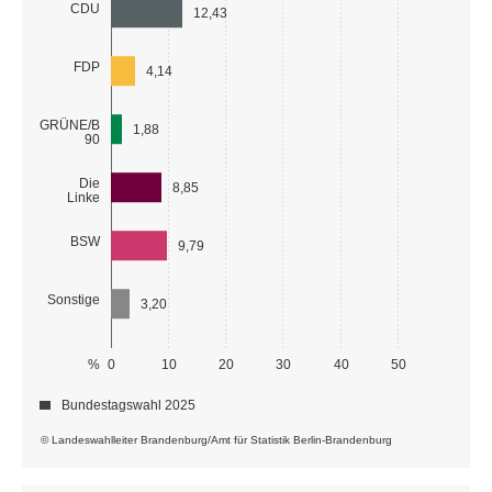
CDU
12,43
FDP
4,14
GRÜNE/B
1,88
90
Die
8,85
Linke
BSW
9,79
Sonstige
3,20
%
0
10
20
30
40
50
Bundestagswahl 2025
© Landeswahlleiter Brandenburg/Amt für Statistik Berlin-Brandenburg