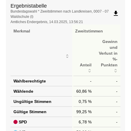
Ergebnistabelle
Ergebnistabelle
Bundestagswahl * Zweitstimmen nach Landkreisen, 0007 - 07
file_download
Waldschule (I)
Amtliches Endergebnis, 14.03.2025, 13:56:21
Merkmal
Zweitstimmen
Gewinn
und
Verlust in
%-
Anteil
Punkten
Wahlberechtigte
-
-
Wählende
60,86 %
-
Ungültige Stimmen
0,75 %
-
Gültige Stimmen
99,25 %
-
SPD
6,78 %
-