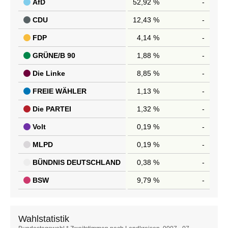
AfD
52,92 %
-
CDU
12,43 %
-
FDP
4,14 %
-
GRÜNE/B 90
1,88 %
-
Die Linke
8,85 %
-
FREIE WÄHLER
1,13 %
-
Die PARTEI
1,32 %
-
Volt
0,19 %
-
MLPD
0,19 %
-
BÜNDNIS DEUTSCHLAND
0,38 %
-
BSW
9,79 %
-
Wahlstatistik