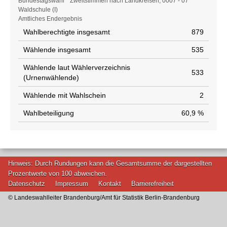
Wahlstatistik
Bundestagswahl * Zweitstimmen nach Landkreisen, 0007 - 07
Waldschule (I)
Amtliches Endergebnis
Wahlberechtigte insgesamt
879
Wählende insgesamt
535
Wählende laut Wählerverzeichnis
533
(Urnenwählende)
Wählende mit Wahlschein
2
Wahlbeteiligung
60,9 %
Hinweis: Durch Rundungen kann die Gesamtsumme der dargestellten
Prozentwerte von 100 abweichen.
Datenschutz
Impressum
Kontakt
Barrierefreiheit
© Landeswahlleiter Brandenburg/Amt für Statistik Berlin-Brandenburg