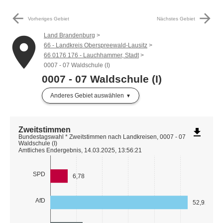
arrow_back
arrow_forward
Vorheriges Gebiet
Nächstes Gebiet
Land Brandenburg
place
66 - Landkreis Oberspreewald-Lausitz
66 0176 176 - Lauchhammer, Stadt
0007 - 07 Waldschule (I)
0007 - 07 Waldschule (I)
Anderes Gebiet auswählen
Zweitstimmen
file_download
Bundestagswahl * Zweitstimmen nach Landkreisen, 0007 - 07
Waldschule (I)
Amtliches Endergebnis, 14.03.2025, 13:56:21
SPD
6,78
AfD
52,92