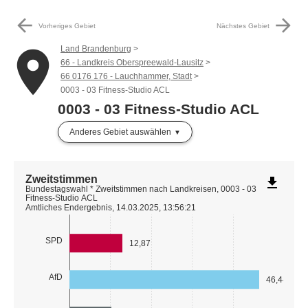
arrow_back
arrow_forward
Vorheriges Gebiet
Nächstes Gebiet
Land Brandenburg
place
66 - Landkreis Oberspreewald-Lausitz
66 0176 176 - Lauchhammer, Stadt
0003 - 03 Fitness-Studio ACL
0003 - 03 Fitness-Studio ACL
Anderes Gebiet auswählen
Zweitstimmen
file_download
Bundestagswahl * Zweitstimmen nach Landkreisen, 0003 - 03
Fitness-Studio ACL
Amtliches Endergebnis, 14.03.2025, 13:56:21
SPD
12,87
AfD
46,44