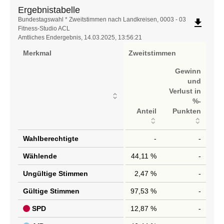
Ergebnistabelle
Ergebnistabelle
Bundestagswahl * Zweitstimmen nach Landkreisen, 0003 - 03
file_download
Fitness-Studio ACL
Amtliches Endergebnis, 14.03.2025, 13:56:21
Merkmal
Zweitstimmen
Gewinn
und
Verlust in
%-
Anteil
Punkten
Wahlberechtigte
-
-
Wählende
44,11 %
-
Ungültige Stimmen
2,47 %
-
Gültige Stimmen
97,53 %
-
SPD
12,87 %
-