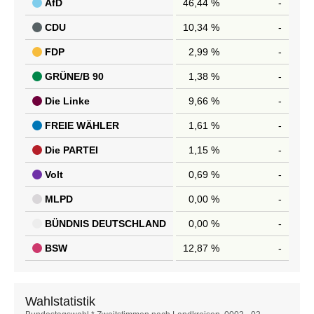
AfD
46,44 %
-
CDU
10,34 %
-
FDP
2,99 %
-
GRÜNE/B 90
1,38 %
-
Die Linke
9,66 %
-
FREIE WÄHLER
1,61 %
-
Die PARTEI
1,15 %
-
Volt
0,69 %
-
MLPD
0,00 %
-
BÜNDNIS DEUTSCHLAND
0,00 %
-
BSW
12,87 %
-
Wahlstatistik