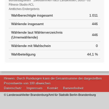
Wahlstatistik
Bundestagswahl * Zweitstimmen nach Landkreisen, 0003 - 03
Fitness-Studio ACL
Amtliches Endergebnis
Wahlberechtigte insgesamt
1.011
Wählende insgesamt
446
Wählende laut Wählerverzeichnis
446
(Urnenwählende)
Wählende mit Wahlschein
0
Wahlbeteiligung
44,1 %
Hinweis: Durch Rundungen kann die Gesamtsumme der dargestellten
Prozentwerte von 100 abweichen.
Datenschutz
Impressum
Kontakt
Barrierefreiheit
© Landeswahlleiter Brandenburg/Amt für Statistik Berlin-Brandenburg