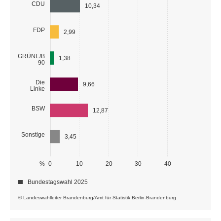
CDU
10,34
FDP
2,99
GRÜNE/B
1,38
90
Die
9,66
Linke
BSW
12,87
Sonstige
3,45
%
0
10
20
30
40
Bundestagswahl 2025
© Landeswahlleiter Brandenburg/Amt für Statistik Berlin-Brandenburg