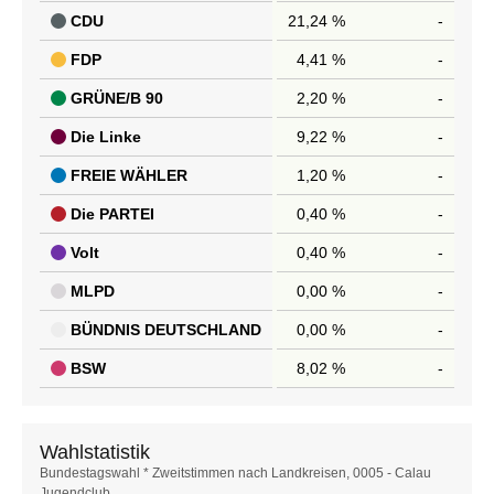
CDU
21,24 %
-
FDP
4,41 %
-
GRÜNE/B 90
2,20 %
-
Die Linke
9,22 %
-
FREIE WÄHLER
1,20 %
-
Die PARTEI
0,40 %
-
Volt
0,40 %
-
MLPD
0,00 %
-
BÜNDNIS DEUTSCHLAND
0,00 %
-
BSW
8,02 %
-
Wahlstatistik
Wahlstatistik
Bundestagswahl * Zweitstimmen nach Landkreisen, 0005 - Calau
Jugendclub