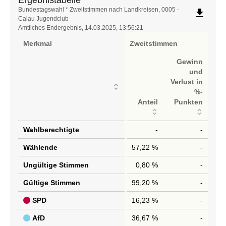
Ergebnistabelle
Bundestagswahl * Zweitstimmen nach Landkreisen, 0005 -
file_download
Calau Jugendclub
Amtliches Endergebnis, 14.03.2025, 13:56:21
Merkmal
Zweitstimmen
Gewinn
und
Verlust in
%-
Anteil
Punkten
Wahlberechtigte
-
-
Wählende
57,22 %
-
Ungültige Stimmen
0,80 %
-
Gültige Stimmen
99,20 %
-
SPD
16,23 %
-
AfD
36,67 %
-