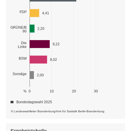
FDP
4,41
GRÜNE/B
2,20
90
Die
9,22
Linke
BSW
8,02
Sonstige
2,00
%
0
10
20
30
Bundestagswahl 2025
© Landeswahlleiter Brandenburg/Amt für Statistik Berlin-Brandenburg
Ergebnistabelle