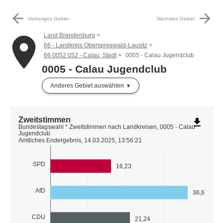
arrow_back
arrow_forward
Vorheriges Gebiet
Nächstes Gebiet
Land Brandenburg
place
66 - Landkreis Oberspreewald-Lausitz
66 0052 052 - Calau, Stadt
0005 - Calau Jugendclub
0005 - Calau Jugendclub
Anderes Gebiet auswählen
Zweitstimmen
file_download
Bundestagswahl * Zweitstimmen nach Landkreisen, 0005 - Calau
Jugendclub
Amtliches Endergebnis, 14.03.2025, 13:56:21
SPD
16,23
AfD
36,67
CDU
21,24