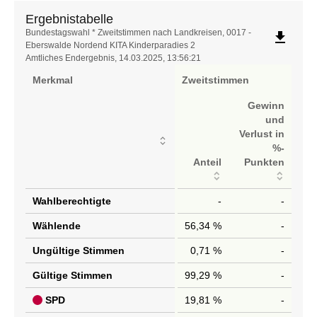
Ergebnistabelle
Ergebnistabelle
Bundestagswahl * Zweitstimmen nach Landkreisen, 0017 -
file_download
Eberswalde Nordend KITA Kinderparadies 2
Amtliches Endergebnis, 14.03.2025, 13:56:21
Merkmal
Zweitstimmen
Gewinn
und
Verlust in
%-
Anteil
Punkten
Wahlberechtigte
-
-
Wählende
56,34 %
-
Ungültige Stimmen
0,71 %
-
Gültige Stimmen
99,29 %
-
SPD
19,81 %
-