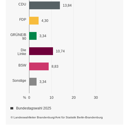
CDU
13,84
FDP
4,30
GRÜNE/B
3,34
90
Die
10,74
Linke
BSW
8,83
Sonstige
3,34
%
0
10
20
30
Bundestagswahl 2025
© Landeswahlleiter Brandenburg/Amt für Statistik Berlin-Brandenburg