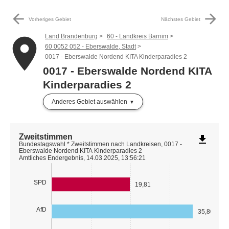
arrow_back
arrow_forward
Vorheriges Gebiet
Nächstes Gebiet
Land Brandenburg
60 - Landkreis Barnim
place
60 0052 052 - Eberswalde, Stadt
0017 - Eberswalde Nordend KITA Kinderparadies 2
0017 - Eberswalde Nordend KITA
Kinderparadies 2
Anderes Gebiet auswählen
Zweitstimmen
file_download
Bundestagswahl * Zweitstimmen nach Landkreisen, 0017 -
Eberswalde Nordend KITA Kinderparadies 2
Amtliches Endergebnis, 14.03.2025, 13:56:21
SPD
19,81
AfD
35,80