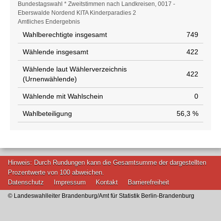
Wahlstatistik
Bundestagswahl * Zweitstimmen nach Landkreisen, 0017 -
Eberswalde Nordend KITA Kinderparadies 2
Amtliches Endergebnis
Wahlberechtigte insgesamt
749
Wählende insgesamt
422
Wählende laut Wählerverzeichnis
422
(Urnenwählende)
Wählende mit Wahlschein
0
Wahlbeteiligung
56,3 %
Hinweis: Durch Rundungen kann die Gesamtsumme der dargestellten
Prozentwerte von 100 abweichen.
Datenschutz
Impressum
Kontakt
Barrierefreiheit
© Landeswahlleiter Brandenburg/Amt für Statistik Berlin-Brandenburg