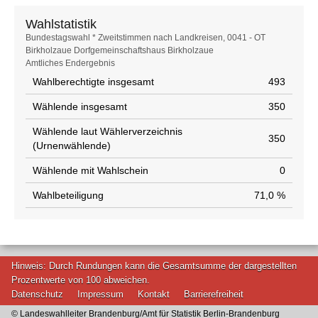
Wahlstatistik
Wahlstatistik
Bundestagswahl * Zweitstimmen nach Landkreisen, 0041 - OT
Birkholzaue Dorfgemeinschaftshaus Birkholzaue
Amtliches Endergebnis
Wahlberechtigte insgesamt
493
Wählende insgesamt
350
Wählende laut Wählerverzeichnis
350
(Urnenwählende)
Wählende mit Wahlschein
0
Wahlbeteiligung
71,0 %
Hinweis: Durch Rundungen kann die Gesamtsumme der dargestellten
Prozentwerte von 100 abweichen.
Datenschutz
Impressum
Kontakt
Barrierefreiheit
© Landeswahlleiter Brandenburg/Amt für Statistik Berlin-Brandenburg