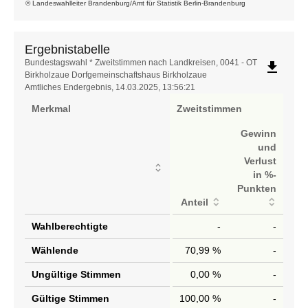
© Landeswahlleiter Brandenburg/Amt für Statistik Berlin-Brandenburg
Ergebnistabelle
Ergebnistabelle
Bundestagswahl * Zweitstimmen nach Landkreisen, 0041 - OT
file_download
Birkholzaue Dorfgemeinschaftshaus Birkholzaue
Amtliches Endergebnis, 14.03.2025, 13:56:21
Merkmal
Zweitstimmen
Gewinn
und
Verlust
in %-
Punkten
Anteil
Wahlberechtigte
-
-
Wählende
70,99 %
-
Ungültige Stimmen
0,00 %
-
Gültige Stimmen
100,00 %
-