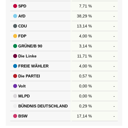
SPD
7,71 %
-
AfD
38,29 %
-
CDU
13,14 %
-
FDP
4,00 %
-
GRÜNE/B 90
3,14 %
-
Die Linke
11,71 %
-
FREIE WÄHLER
4,00 %
-
Die PARTEI
0,57 %
-
Volt
0,00 %
-
MLPD
0,00 %
-
BÜNDNIS DEUTSCHLAND
0,29 %
-
BSW
17,14 %
-