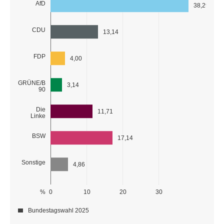
AfD
38,29
CDU
13,14
FDP
4,00
GRÜNE/B
3,14
90
Die
11,71
Linke
BSW
17,14
Sonstige
4,86
%
0
10
20
30
Bundestagswahl 2025