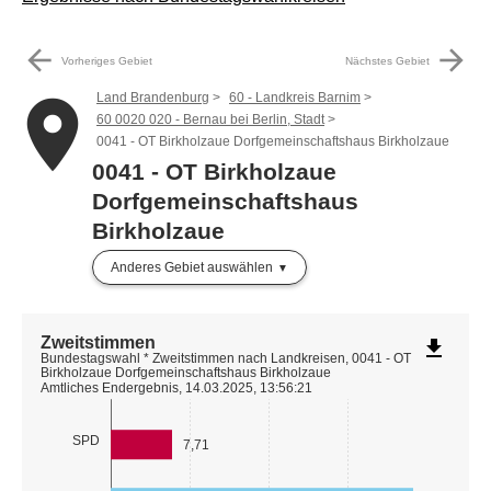
arrow_back
arrow_forward
Vorheriges Gebiet
Nächstes Gebiet
Land Brandenburg
60 - Landkreis Barnim
place
60 0020 020 - Bernau bei Berlin, Stadt
0041 - OT Birkholzaue Dorfgemeinschaftshaus Birkholzaue
0041 - OT Birkholzaue
Dorfgemeinschaftshaus
Birkholzaue
Anderes Gebiet auswählen
Zweitstimmen
file_download
Bundestagswahl * Zweitstimmen nach Landkreisen, 0041 - OT
Birkholzaue Dorfgemeinschaftshaus Birkholzaue
Amtliches Endergebnis, 14.03.2025, 13:56:21
SPD
7,71