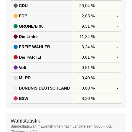
CDU
20,04 %
-
FDP
2,63 %
-
GRÜNE/B 90
9,31 %
-
Die Linke
11,34 %
-
FREIE WÄHLER
3,24 %
-
Die PARTEI
0,61 %
-
Volt
0,81 %
-
MLPD
0,40 %
-
BÜNDNIS DEUTSCHLAND
0,00 %
-
BSW
8,30 %
-
Wahlstatistik
Wahlstatistik
Bundestagswahl * Zweitstimmen nach Landkreisen, 0008 - Kita
"Pankewichtel" II