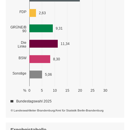
FDP
2,63
GRÜNE/B
9,31
90
Die
11,34
Linke
BSW
8,30
Sonstige
5,06
%
0
5
10
15
20
25
30
Bundestagswahl 2025
© Landeswahlleiter Brandenburg/Amt für Statistik Berlin-Brandenburg
Ergebnistabelle