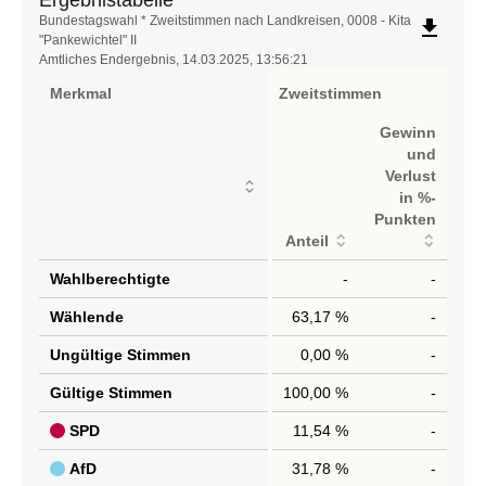
Ergebnistabelle
Bundestagswahl * Zweitstimmen nach Landkreisen, 0008 - Kita
file_download
"Pankewichtel" II
Amtliches Endergebnis, 14.03.2025, 13:56:21
Merkmal
Zweitstimmen
Gewinn
und
Verlust
in %-
Punkten
Anteil
Wahlberechtigte
-
-
Wählende
63,17 %
-
Ungültige Stimmen
0,00 %
-
Gültige Stimmen
100,00 %
-
SPD
11,54 %
-
AfD
31,78 %
-