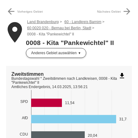
arrow_back
arrow_forward
Vorheriges Gebiet
Nächstes Gebiet
Land Brandenburg
60 - Landkreis Barnim
place
60 0020 020 - Bernau bei Berlin, Stadt
0008 - Kita "Pankewichtel" II
0008 - Kita "Pankewichtel" II
Anderes Gebiet auswählen
Zweitstimmen
file_download
Bundestagswahl * Zweitstimmen nach Landkreisen, 0008 - Kita
"Pankewichtel" II
Amtliches Endergebnis, 14.03.2025, 13:56:21
SPD
11,54
AfD
31,78
CDU
20,04