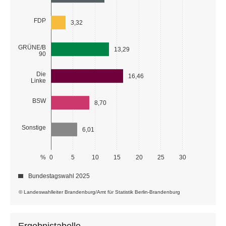
FDP
3,32
GRÜNE/B
13,29
90
Die
16,46
Linke
BSW
8,70
Sonstige
6,01
%
0
5
10
15
20
25
30
Bundestagswahl 2025
© Landeswahlleiter Brandenburg/Amt für Statistik Berlin-Brandenburg
Ergebnistabelle