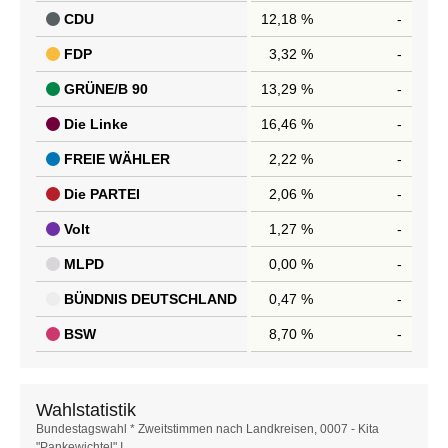
CDU
12,18 %
-
FDP
3,32 %
-
GRÜNE/B 90
13,29 %
-
Die Linke
16,46 %
-
FREIE WÄHLER
2,22 %
-
Die PARTEI
2,06 %
-
Volt
1,27 %
-
MLPD
0,00 %
-
BÜNDNIS DEUTSCHLAND
0,47 %
-
BSW
8,70 %
-
Wahlstatistik
Wahlstatistik
Bundestagswahl * Zweitstimmen nach Landkreisen, 0007 - Kita
"Pankewichtel" I