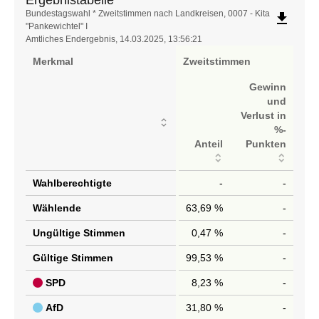
Ergebnistabelle
Bundestagswahl * Zweitstimmen nach Landkreisen, 0007 - Kita
file_download
"Pankewichtel" I
Amtliches Endergebnis, 14.03.2025, 13:56:21
Merkmal
Zweitstimmen
Gewinn
und
Verlust in
%-
Anteil
Punkten
Wahlberechtigte
-
-
Wählende
63,69 %
-
Ungültige Stimmen
0,47 %
-
Gültige Stimmen
99,53 %
-
SPD
8,23 %
-
AfD
31,80 %
-