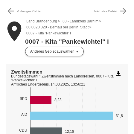
arrow_back
arrow_forward
Vorheriges Gebiet
Nächstes Gebiet
Land Brandenburg
60 - Landkreis Barnim
place
60 0020 020 - Bernau bei Berlin, Stadt
0007 - Kita "Pankewichtel" I
0007 - Kita "Pankewichtel" I
Anderes Gebiet auswählen
Zweitstimmen
file_download
Bundestagswahl * Zweitstimmen nach Landkreisen, 0007 - Kita
"Pankewichtel" I
Amtliches Endergebnis, 14.03.2025, 13:56:21
SPD
8,23
AfD
31,80
CDU
12,18