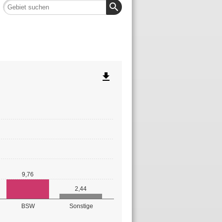
search
file_download
9,76
2,44
BSW
Sonstige