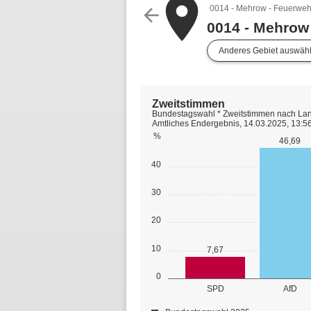
place
0014 - Mehrow - Feuerweh
arrow_back
0014 - Mehrow
Anderes Gebiet auswäh
Zweitstimmen
Bundestagswahl * Zweitstimmen nach Lan
Amtliches Endergebnis, 14.03.2025, 13:5
%
46,69
40
30
20
10
7,67
0
SPD
AfD