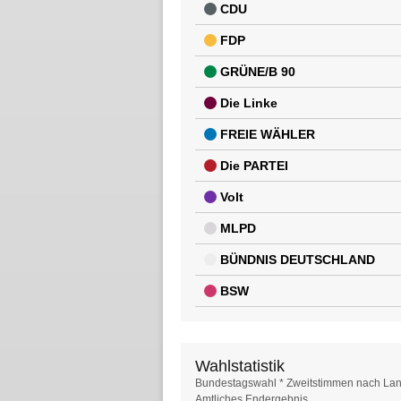
CDU
FDP
GRÜNE/B 90
Die Linke
FREIE WÄHLER
Die PARTEI
Volt
MLPD
BÜNDNIS DEUTSCHLAND
BSW
Wahlstatistik
Wahlstatistik
Bundestagswahl * Zweitstimmen nach Lan
Amtliches Endergebnis