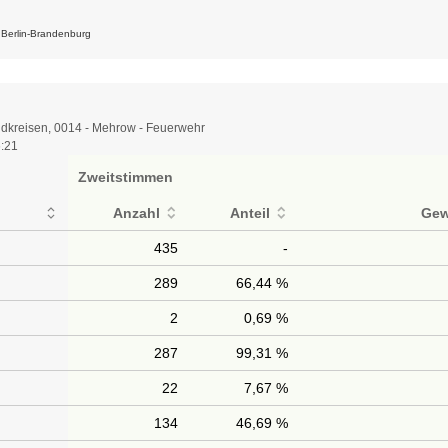
k Berlin-Brandenburg
dkreisen, 0014 - Mehrow - Feuerwehr
6:21
Zweitstimmen
Anzahl
Anteil
Gew
435
-
289
66,44 %
2
0,69 %
287
99,31 %
22
7,67 %
134
46,69 %