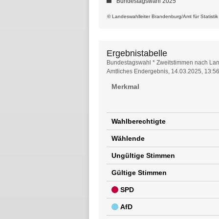
Bundestagswahl 2025
© Landeswahlleiter Brandenburg/Amt für Statisti
Ergebnistabelle
Ergebnistabelle
Bundestagswahl * Zweitstimmen nach Lan
Amtliches Endergebnis, 14.03.2025, 13:5
Merkmal
Wahlberechtigte
Wählende
Ungültige Stimmen
Gültige Stimmen
SPD
AfD