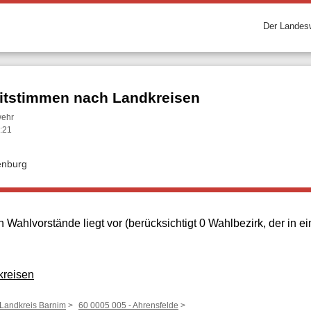
Der Landesw
itstimmen nach Landkreisen
wehr
:21
enburg
 Wahlvorstände liegt vor (berücksichtigt 0 Wahlbezirk, der in
kreisen
 Landkreis Barnim
60 0005 005 - Ahrensfelde