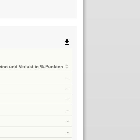
file_download
inn und Verlust in %-Punkten
-
-
-
-
-
-