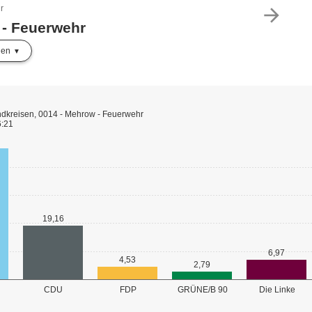
r
arrow_forward
 - Feuerwehr
len
dkreisen, 0014 - Mehrow - Feuerwehr
6:21
19,16
6,97
4,53
2,79
GRÜNE/B 90
CDU
FDP
Die Linke