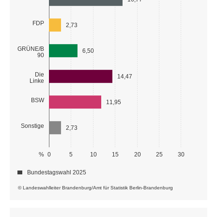
FDP
2,73
GRÜNE/B
6,50
90
Die
14,47
Linke
BSW
11,95
Sonstige
2,73
%
0
5
10
15
20
25
30
Bundestagswahl 2025
© Landeswahlleiter Brandenburg/Amt für Statistik Berlin-Brandenburg