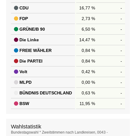
CDU
16,77 %
-
FDP
2,73 %
-
GRÜNE/B 90
6,50 %
-
Die Linke
14,47 %
-
FREIE WÄHLER
0,84 %
-
Die PARTEI
0,84 %
-
Volt
0,42 %
-
MLPD
0,00 %
-
BÜNDNIS DEUTSCHLAND
0,63 %
-
BSW
11,95 %
-
Wahlstatistik
Wahlstatistik
Bundestagswahl * Zweitstimmen nach Landkreisen, 0043 -