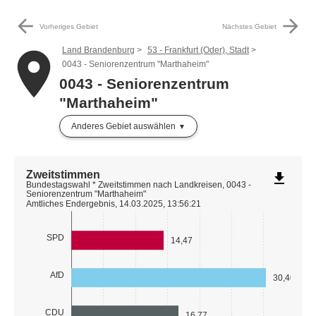
arrow_back
arrow_forward
Vorheriges Gebiet
Nächstes Gebiet
Land Brandenburg
53 - Frankfurt (Oder), Stadt
place
0043 - Seniorenzentrum "Marthaheim"
0043 - Seniorenzentrum
"Marthaheim"
Anderes Gebiet auswählen
Zweitstimmen
file_download
Bundestagswahl * Zweitstimmen nach Landkreisen, 0043 -
Seniorenzentrum "Marthaheim"
Amtliches Endergebnis, 14.03.2025, 13:56:21
SPD
14,47
AfD
30,40
CDU
16,77