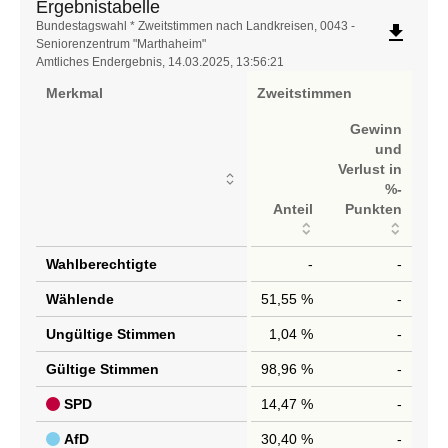
Ergebnistabelle
Ergebnistabelle
Bundestagswahl * Zweitstimmen nach Landkreisen, 0043 -
file_download
Seniorenzentrum "Marthaheim"
Amtliches Endergebnis, 14.03.2025, 13:56:21
Merkmal
Zweitstimmen
Gewinn
und
Verlust in
%-
Anteil
Punkten
Wahlberechtigte
-
-
Wählende
51,55 %
-
Ungültige Stimmen
1,04 %
-
Gültige Stimmen
98,96 %
-
SPD
14,47 %
-
AfD
30,40 %
-