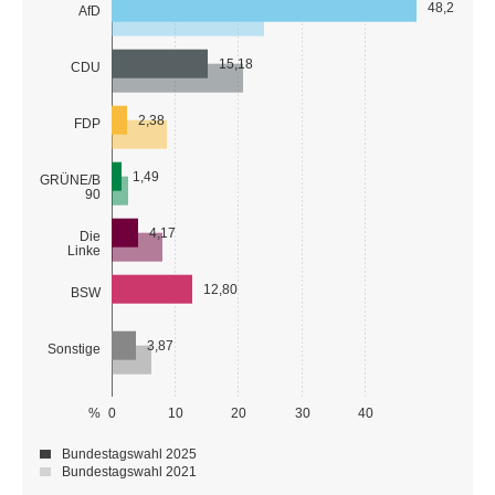
48,21
AfD
15,18
CDU
2,38
FDP
1,49
GRÜNE/B
90
4,17
Die
Linke
12,80
BSW
3,87
Sonstige
%
0
10
20
30
40
Bundestagswahl 2025
Bundestagswahl 2021