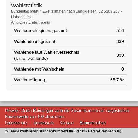
Wahlstatistik
Wahlstatistik
Bundestagswahl * Zweitstimmen nach Landkreisen, 62 5209 237 -
Hohenbucko
Amtliches Endergebnis
Wahlberechtigte insgesamt
516
Wählende insgesamt
339
Wählende laut Wählerverzeichnis
339
(Urnenwählende)
Wählende mit Wahlschein
0
Wahlbeteiligung
65,7 %
Hinweis: Durch Rundungen kann die Gesamtsumme der dargestellten
Prozentwerte von 100 abweichen.
Datenschutz
Impressum
Kontakt
Barrierefreiheit
© Landeswahlleiter Brandenburg/Amt für Statistik Berlin-Brandenburg