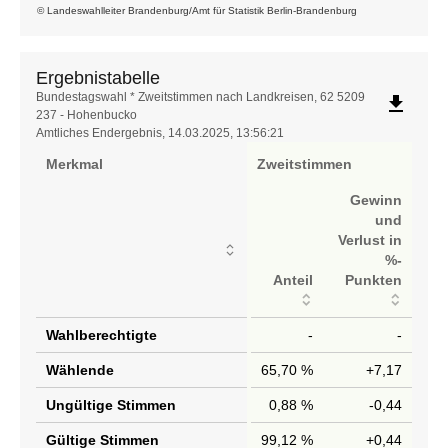
© Landeswahlleiter Brandenburg/Amt für Statistik Berlin-Brandenburg
Ergebnistabelle
Ergebnistabelle
Bundestagswahl * Zweitstimmen nach Landkreisen, 62 5209
file_download
237 - Hohenbucko
Amtliches Endergebnis, 14.03.2025, 13:56:21
Merkmal
Zweitstimmen
Gewinn
und
Verlust in
%-
Anteil
Punkten
Wahlberechtigte
-
-
Wählende
65,70 %
+7,17
Ungültige Stimmen
0,88 %
-0,44
Gültige Stimmen
99,12 %
+0,44