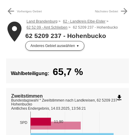
arrow_back
arrow_forward
Vorheriges Gebiet
Nächstes Gebiet
Land Brandenburg
62 - Landkreis Elbe-Elster
place
62 52 09 - Amt Schlieben
62 5209 237 - Hohenbucko
62 5209 237 - Hohenbucko
Anderes Gebiet auswählen
65,7
%
Wahlbeteiligung:
Zweitstimmen
file_download
Bundestagswahl * Zweitstimmen nach Landkreisen, 62 5209 237 -
Hohenbucko
Amtliches Endergebnis, 14.03.2025, 13:56:21
11,90
SPD