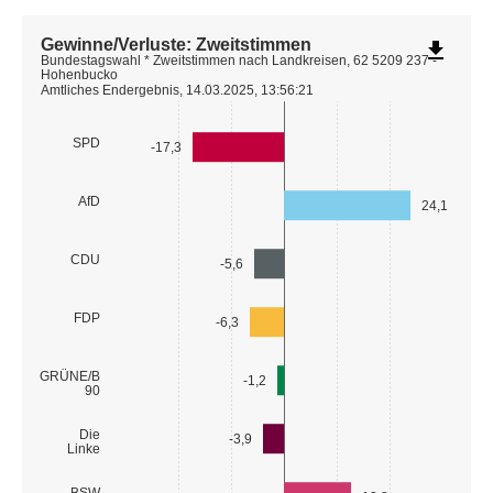
Gewinne/Verluste: Zweitstimmen
file_download
Bundestagswahl * Zweitstimmen nach Landkreisen, 62 5209 237 -
Hohenbucko
Amtliches Endergebnis, 14.03.2025, 13:56:21
SPD
-17,3
AfD
24,1
CDU
-5,6
FDP
-6,3
GRÜNE/B
-1,2
90
Die
-3,9
Linke
BSW