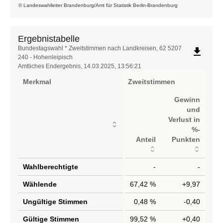
© Landeswahlleiter Brandenburg/Amt für Statistik Berlin-Brandenburg
Ergebnistabelle
Ergebnistabelle
Bundestagswahl * Zweitstimmen nach Landkreisen, 62 5207
file_download
240 - Hohenleipisch
Amtliches Endergebnis, 14.03.2025, 13:56:21
Merkmal
Zweitstimmen
Gewinn
und
Verlust in
%-
Anteil
Punkten
Wahlberechtigte
-
-
Wählende
67,42 %
+9,97
Ungültige Stimmen
0,48 %
-0,40
Gültige Stimmen
99,52 %
+0,40