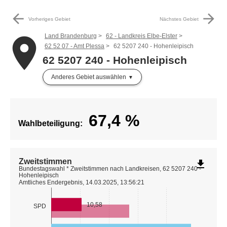
arrow_back
arrow_forward
Vorheriges Gebiet
Nächstes Gebiet
Land Brandenburg
62 - Landkreis Elbe-Elster
place
62 52 07 - Amt Plessa
62 5207 240 - Hohenleipisch
62 5207 240 - Hohenleipisch
Anderes Gebiet auswählen
67,4
%
Wahlbeteiligung:
Zweitstimmen
file_download
Bundestagswahl * Zweitstimmen nach Landkreisen, 62 5207 240 -
Hohenleipisch
Amtliches Endergebnis, 14.03.2025, 13:56:21
10,58
SPD