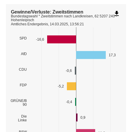
Gewinne/Verluste: Zweitstimmen
file_download
Bundestagswahl * Zweitstimmen nach Landkreisen, 62 5207 240 -
Hohenleipisch
Amtliches Endergebnis, 14.03.2025, 13:56:21
SPD
-16,6
AfD
17,3
CDU
-0,6
FDP
-5,2
GRÜNE/B
-0,4
90
Die
0,9
Linke
BSW