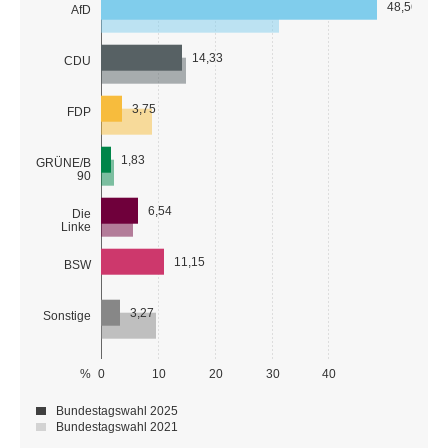
48,56
AfD
14,33
CDU
3,75
FDP
1,83
GRÜNE/B
90
6,54
Die
Linke
11,15
BSW
3,27
Sonstige
%
0
10
20
30
40
Bundestagswahl 2025
Bundestagswahl 2021