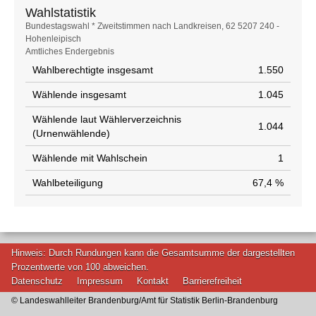
Wahlstatistik
Wahlstatistik
Bundestagswahl * Zweitstimmen nach Landkreisen, 62 5207 240 -
Hohenleipisch
Amtliches Endergebnis
Wahlberechtigte insgesamt
1.550
Wählende insgesamt
1.045
Wählende laut Wählerverzeichnis
1.044
(Urnenwählende)
Wählende mit Wahlschein
1
Wahlbeteiligung
67,4 %
Hinweis: Durch Rundungen kann die Gesamtsumme der dargestellten
Prozentwerte von 100 abweichen.
Datenschutz
Impressum
Kontakt
Barrierefreiheit
© Landeswahlleiter Brandenburg/Amt für Statistik Berlin-Brandenburg