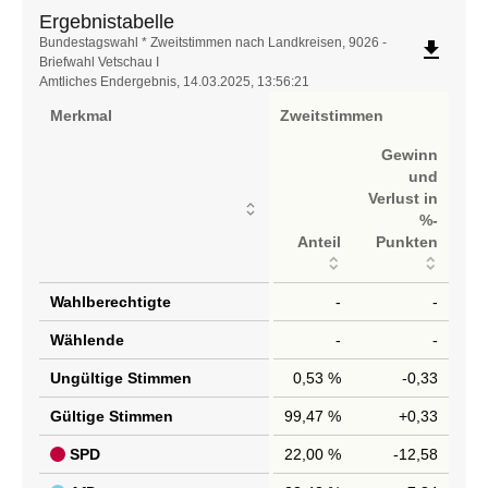
Ergebnistabelle
Ergebnistabelle
Bundestagswahl * Zweitstimmen nach Landkreisen, 9026 -
file_download
Briefwahl Vetschau I
Amtliches Endergebnis, 14.03.2025, 13:56:21
Merkmal
Zweitstimmen
Gewinn
und
Verlust in
%-
Anteil
Punkten
Wahlberechtigte
-
-
Wählende
-
-
Ungültige Stimmen
0,53 %
-0,33
Gültige Stimmen
99,47 %
+0,33
SPD
22,00 %
-12,58