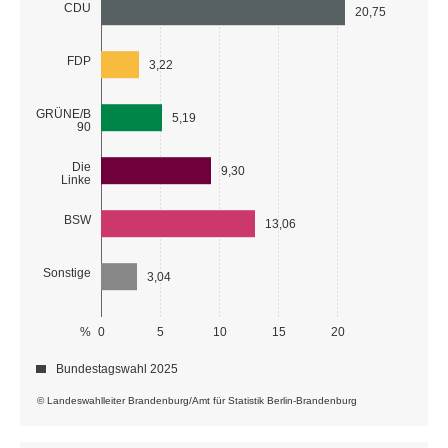
CDU
20,75
FDP
3,22
GRÜNE/B
5,19
90
Die
9,30
Linke
BSW
13,06
Sonstige
3,04
%
0
5
10
15
20
Bundestagswahl 2025
© Landeswahlleiter Brandenburg/Amt für Statistik Berlin-Brandenburg