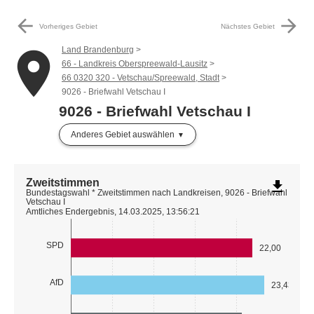
arrow_back
arrow_forward
Vorheriges Gebiet
Nächstes Gebiet
Land Brandenburg
place
66 - Landkreis Oberspreewald-Lausitz
66 0320 320 - Vetschau/Spreewald, Stadt
9026 - Briefwahl Vetschau I
9026 - Briefwahl Vetschau I
Anderes Gebiet auswählen
Zweitstimmen
file_download
Bundestagswahl * Zweitstimmen nach Landkreisen, 9026 - Briefwahl
Vetschau I
Amtliches Endergebnis, 14.03.2025, 13:56:21
SPD
22,00
AfD
23,43