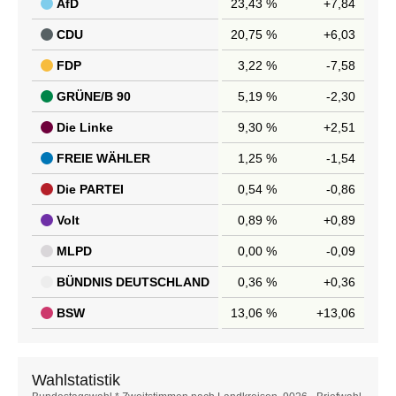
AfD
23,43 %
+7,84
CDU
20,75 %
+6,03
FDP
3,22 %
-7,58
GRÜNE/B 90
5,19 %
-2,30
Die Linke
9,30 %
+2,51
FREIE WÄHLER
1,25 %
-1,54
Die PARTEI
0,54 %
-0,86
Volt
0,89 %
+0,89
MLPD
0,00 %
-0,09
BÜNDNIS DEUTSCHLAND
0,36 %
+0,36
BSW
13,06 %
+13,06
Wahlstatistik