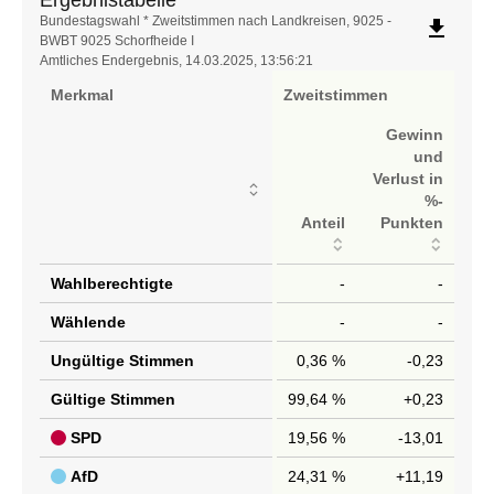
Ergebnistabelle
Bundestagswahl * Zweitstimmen nach Landkreisen, 9025 -
file_download
BWBT 9025 Schorfheide I
Amtliches Endergebnis, 14.03.2025, 13:56:21
Merkmal
Zweitstimmen
Gewinn
und
Verlust in
%-
Anteil
Punkten
Wahlberechtigte
-
-
Wählende
-
-
Ungültige Stimmen
0,36 %
-0,23
Gültige Stimmen
99,64 %
+0,23
SPD
19,56 %
-13,01
AfD
24,31 %
+11,19