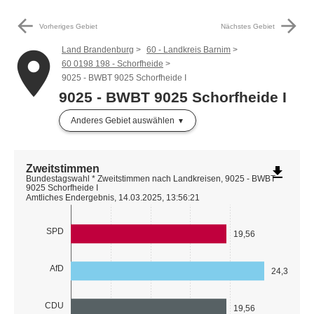
arrow_back
arrow_forward
Vorheriges Gebiet
Nächstes Gebiet
Land Brandenburg
60 - Landkreis Barnim
place
60 0198 198 - Schorfheide
9025 - BWBT 9025 Schorfheide I
9025 - BWBT 9025 Schorfheide I
Anderes Gebiet auswählen
Zweitstimmen
file_download
Bundestagswahl * Zweitstimmen nach Landkreisen, 9025 - BWBT
9025 Schorfheide I
Amtliches Endergebnis, 14.03.2025, 13:56:21
SPD
19,56
AfD
24,31
CDU
19,56