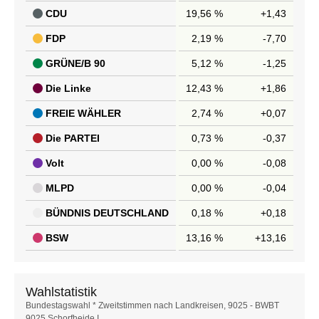
CDU
19,56 %
+1,43
FDP
2,19 %
-7,70
GRÜNE/B 90
5,12 %
-1,25
Die Linke
12,43 %
+1,86
FREIE WÄHLER
2,74 %
+0,07
Die PARTEI
0,73 %
-0,37
Volt
0,00 %
-0,08
MLPD
0,00 %
-0,04
BÜNDNIS DEUTSCHLAND
0,18 %
+0,18
BSW
13,16 %
+13,16
Wahlstatistik
Wahlstatistik
Bundestagswahl * Zweitstimmen nach Landkreisen, 9025 - BWBT
9025 Schorfheide I