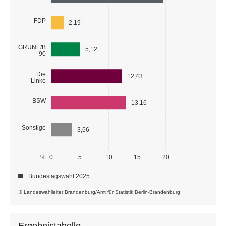
FDP
2,19
GRÜNE/B
5,12
90
Die
12,43
Linke
BSW
13,16
Sonstige
3,66
%
0
5
10
15
20
Bundestagswahl 2025
© Landeswahlleiter Brandenburg/Amt für Statistik Berlin-Brandenburg
Ergebnistabelle