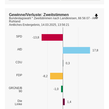
Gewinne/Verluste: Zweitstimmen
file_download
Bundestagswahl * Zweitstimmen nach Landkreisen, 66 56 07 - Amt
Ruhland
Amtliches Endergebnis, 14.03.2025, 13:56:21
SPD
-13,8
AfD
17,8
CDU
0,3
FDP
-8,2
GRÜNE/B
-1,0
90
Die
1,4
Linke