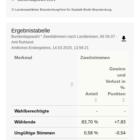
© Landeswahlleiter Brandenburg/Amt für Statistik Berlin-Brandenburg
Ergebnistabelle
Ergebnistabelle
Bundestagswahl * Zweitstimmen nach Landkreisen, 66 56 07 -
file_download
Amt Ruhland
Amtliches Endergebnis, 14.03.2025, 13:56:21
Merkmal
Zweitstimmen
Gewinn
und
Verlust in
%-
Anteil
Punkten
Wahlberechtigte
-
-
Wählende
83,70 %
+7,83
Ungültige Stimmen
0,58 %
-0,54