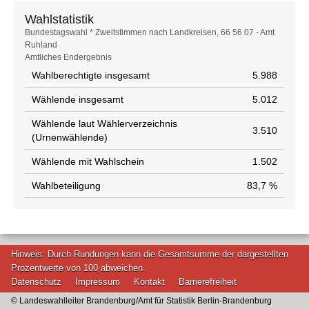
Wahlstatistik
Wahlstatistik
Bundestagswahl * Zweitstimmen nach Landkreisen, 66 56 07 - Amt
Ruhland
Amtliches Endergebnis
Wahlberechtigte insgesamt
5.988
Wählende insgesamt
5.012
Wählende laut Wählerverzeichnis
3.510
(Urnenwählende)
Wählende mit Wahlschein
1.502
Wahlbeteiligung
83,7 %
Hinweis: Durch Rundungen kann die Gesamtsumme der dargestellten
Prozentwerte von 100 abweichen.
Datenschutz
Impressum
Kontakt
Barrierefreiheit
© Landeswahlleiter Brandenburg/Amt für Statistik Berlin-Brandenburg