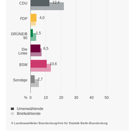
12,4
CDU
4,0
FDP
1,5
GRÜNE/B
90
6,5
Die
Linke
10,6
BSW
2,7
Sonstige
%
0
10
20
30
40
50
Urnenwählende
Briefwählende
© Landeswahlleiter Brandenburg/Amt für Statistik Berlin-Brandenburg