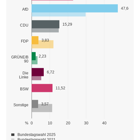
47,66
AfD
15,29
CDU
3,83
FDP
2,23
GRÜNE/B
90
6,72
Die
Linke
11,52
BSW
3,57
Sonstige
%
0
10
20
30
40
Bundestagswahl 2025
Bundestagswahl 2021