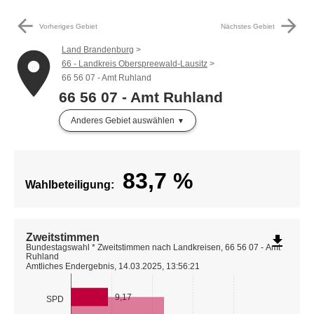
arrow_back
arrow_forward
Vorheriges Gebiet
Nächstes Gebiet
Land Brandenburg
place
66 - Landkreis Oberspreewald-Lausitz
66 56 07 - Amt Ruhland
66 56 07 - Amt Ruhland
Anderes Gebiet auswählen
83,7
%
Wahlbeteiligung:
Zweitstimmen
file_download
Bundestagswahl * Zweitstimmen nach Landkreisen, 66 56 07 - Amt
Ruhland
Amtliches Endergebnis, 14.03.2025, 13:56:21
9,17
SPD