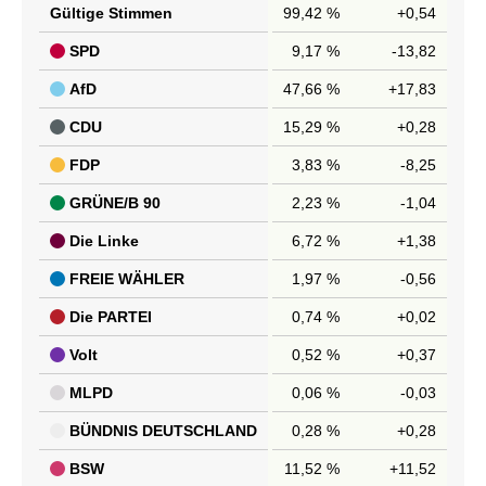
Gültige Stimmen
99,42 %
+0,54
SPD
9,17 %
-13,82
AfD
47,66 %
+17,83
CDU
15,29 %
+0,28
FDP
3,83 %
-8,25
GRÜNE/B 90
2,23 %
-1,04
Die Linke
6,72 %
+1,38
FREIE WÄHLER
1,97 %
-0,56
Die PARTEI
0,74 %
+0,02
Volt
0,52 %
+0,37
MLPD
0,06 %
-0,03
BÜNDNIS DEUTSCHLAND
0,28 %
+0,28
BSW
11,52 %
+11,52