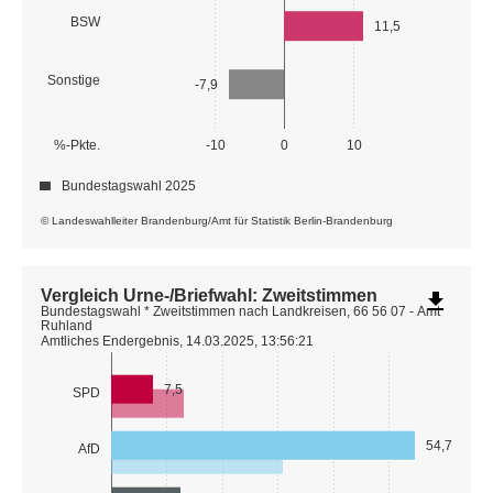
BSW
11,5
Sonstige
-7,9
%-Pkte.
-10
0
10
Bundestagswahl 2025
© Landeswahlleiter Brandenburg/Amt für Statistik Berlin-Brandenburg
Vergleich Urne-/Briefwahl: Zweitstimmen
file_download
Bundestagswahl * Zweitstimmen nach Landkreisen, 66 56 07 - Amt
Ruhland
Amtliches Endergebnis, 14.03.2025, 13:56:21
7,5
SPD
54,7
AfD