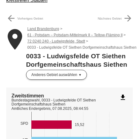
kreisfreien Städten
arrow_back
arrow_forward
Vorheriges Gebiet
Nächstes Gebiet
Land Brandenburg
place
61 - Potsdam – Potsdam-Mittelmark II – Teltow-Fläming II
72 0240 240 - Ludwigsfelde, Stadt
0033 - Ludwigsfelde OT Siethen Dorfgemeinschaftshaus Siethen
0033 - Ludwigsfelde OT Siethen
Dorfgemeinschaftshaus Siethen
Anderes Gebiet auswählen
Zweitstimmen
file_download
Bundestagswahl, 0033 - Ludwigsfelde OT Siethen
Dorfgemeinschaftshaus Siethen
Amtliches Endergebnis, 07.08.2025, 08:44:55
SPD
15,52