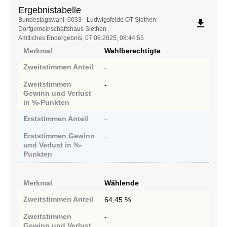
Ergebnistabelle
Ergebnistabelle
Bundestagswahl, 0033 - Ludwigsfelde OT Siethen
file_download
Dorfgemeinschaftshaus Siethen
Amtliches Endergebnis, 07.08.2025, 08:44:55
Merkmal
Wahlberechtigte
Zweitstimmen
Anteil
-
Zweitstimmen
-
Gewinn und Verlust
in %-Punkten
Erststimmen
Anteil
-
Erststimmen
Gewinn
-
und Verlust in %-
Punkten
Merkmal
Wählende
Zweitstimmen
Anteil
64,45 %
Zweitstimmen
-
Gewinn und Verlust