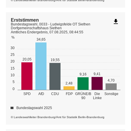
© Landeswahlleiter Brandenburg/Amt für Statistik Berlin-Brandenburg
Erststimmen
file_download
Bundestagswahl, 0033 - Ludwigsfelde OT Siethen
Dorfgemeinschaftshaus Siethen
Amtliches Endergebnis, 07.08.2025, 08:44:55
%
34,65
30
25
20,05
19,55
20
15
9,41
9,16
10
4,70
5
2,48
0
GRÜNE/B
SPD
AfD
CDU
FDP
Die
Sonstige
90
Linke
Bundestagswahl 2025
© Landeswahlleiter Brandenburg/Amt für Statistik Berlin-Brandenburg