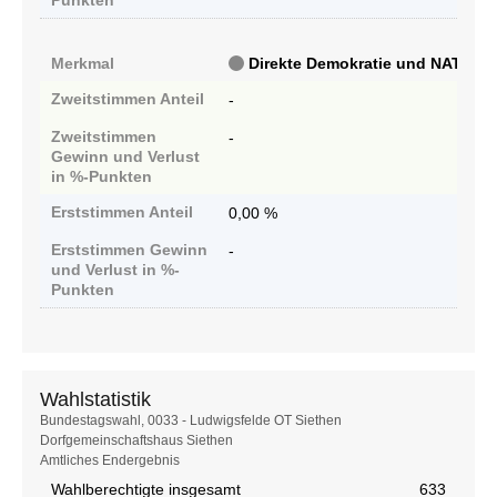
Punkten
Merkmal
Direkte Demokratie und NATO-Aus
Zweitstimmen
Anteil
-
Zweitstimmen
-
Gewinn und Verlust
in %-Punkten
Erststimmen
Anteil
0,00 %
Erststimmen
Gewinn
-
und Verlust in %-
Punkten
Wahlstatistik
Wahlstatistik
Bundestagswahl, 0033 - Ludwigsfelde OT Siethen
Dorfgemeinschaftshaus Siethen
Amtliches Endergebnis
Wahlberechtigte insgesamt
633