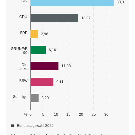
AfD
33,00
CDU
18,97
FDP
2,96
GRÜNE/B
6,16
90
Die
11,08
Linke
BSW
9,11
Sonstige
3,20
%
0
5
10
15
20
25
30
Bundestagswahl 2025