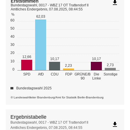
Erststimmen
file_download
Bundestagswahl, 0017 - WBZ 17 OT Trattendorf II
Amtliches Endergebnis, 07.08.2025, 08:44:55
%
62,03
60
50
40
30
20
12,66
10,17
10,17
10
2,73
2,23
0
GRÜNE/B
SPD
AfD
CDU
FDP
Die
Sonstige
90
Linke
Bundestagswahl 2025
© Landeswahlleiter Brandenburg/Amt für Statistik Berlin-Brandenburg
Ergebnistabelle
Ergebnistabelle
Bundestagswahl, 0017 - WBZ 17 OT Trattendorf II
file_download
Amtliches Endergebnis, 07.08.2025, 08:44:55