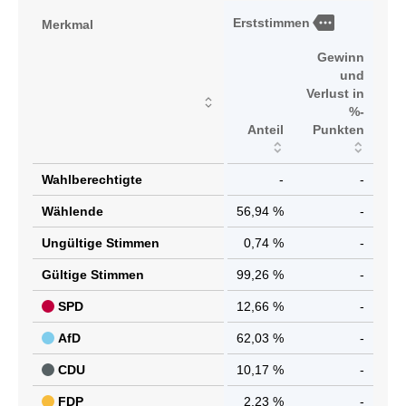
more
Erststimmen
Merkmal
Gewinn
und
Verlust in
%-
Anteil
Punkten
Wahlberechtigte
-
-
Wählende
56,94 %
-
Ungültige Stimmen
0,74 %
-
Gültige Stimmen
99,26 %
-
SPD
12,66 %
-
AfD
62,03 %
-
CDU
10,17 %
-
FDP
2,23 %
-