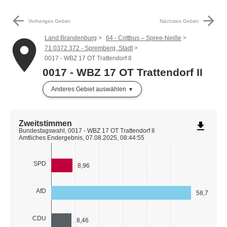
arrow_back
arrow_forward
Vorheriges Gebiet
Nächstes Gebiet
Land Brandenburg
64 - Cottbus – Spree-Neiße
place
71 0372 372 - Spremberg, Stadt
0017 - WBZ 17 OT Trattendorf II
0017 - WBZ 17 OT Trattendorf II
Anderes Gebiet auswählen
Zweitstimmen
file_download
Bundestagswahl, 0017 - WBZ 17 OT Trattendorf II
Amtliches Endergebnis, 07.08.2025, 08:44:55
SPD
8,96
AfD
58,71
CDU
8,46