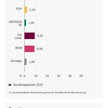
FDP
2,24
GRÜNE/B
1,49
90
Die
9,20
Linke
BSW
8,96
Sonstige
1,99
%
0
10
20
30
40
50
Bundestagswahl 2025
© Landeswahlleiter Brandenburg/Amt für Statistik Berlin-Brandenburg