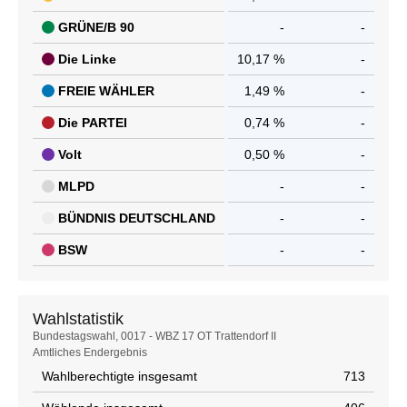
GRÜNE/B 90
-
-
Die Linke
10,17 %
-
FREIE WÄHLER
1,49 %
-
Die PARTEI
0,74 %
-
Volt
0,50 %
-
MLPD
-
-
BÜNDNIS DEUTSCHLAND
-
-
BSW
-
-
Wahlstatistik
Wahlstatistik
Bundestagswahl, 0017 - WBZ 17 OT Trattendorf II
Amtliches Endergebnis
Wahlberechtigte insgesamt
713