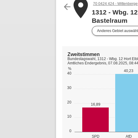
place
70 0424 424 - Wittenberge,
arrow_back
1312 - Wbg. 12
Bastelraum
Anderes Gebiet auswäh
Zweitstimmen
Bundestagswahl, 1312 - Wbg. 12 Hort Elb
Amtliches Endergebnis, 07.08.2025, 08:4
%
40,23
40
30
20
16,89
10
0
SPD
AfD