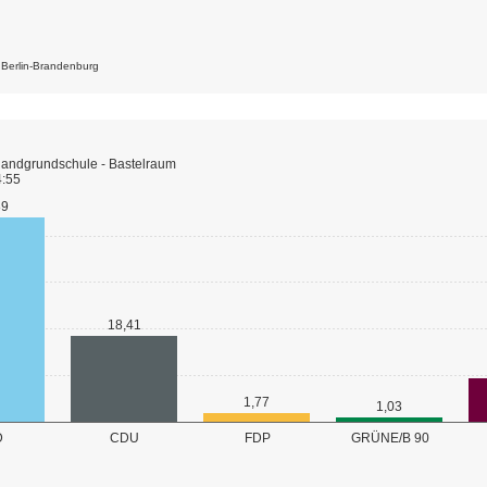
k Berlin-Brandenburg
landgrundschule - Bastelraum
4:55
89
18,41
1,77
1,03
GRÜNE/B 90
D
CDU
FDP