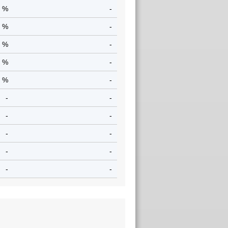
1 %
-
7 %
-
3 %
-
8 %
-
4 %
-
-
-
-
-
-
-
-
-
-
-