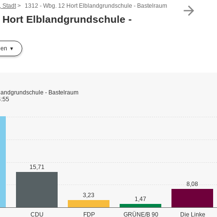
 Stadt
1312 - Wbg. 12 Hort Elblandgrundschule - Bastelraum
arrow_forward
 Hort Elblandgrundschule -
len
landgrundschule - Bastelraum
4:55
15,71
8,08
3,23
1,47
GRÜNE/B 90
CDU
FDP
Die Linke