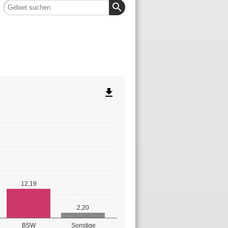
search
file_download
12,19
2,20
BSW
Sonstige