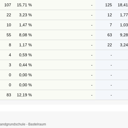
107
15,71 %
-
125
18,4
22
3,23 %
-
12
1,7
10
1,47 %
-
7
1,0
55
8,08 %
-
63
9,2
8
1,17 %
-
22
3,2
4
0,59 %
-
-
3
0,44 %
-
-
0
0,00 %
-
-
0
0,00 %
-
-
83
12,19 %
-
-
landgrundschule - Bastelraum