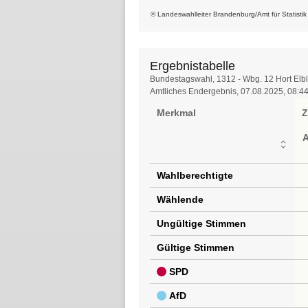
© Landeswahlleiter Brandenburg/Amt für Statisti
Ergebnistabelle
Ergebnistabelle
Bundestagswahl, 1312 - Wbg. 12 Hort Elb
Amtliches Endergebnis, 07.08.2025, 08:4
Merkmal
Z
Wahlberechtigte
Wählende
Ungültige Stimmen
Gültige Stimmen
SPD
AfD