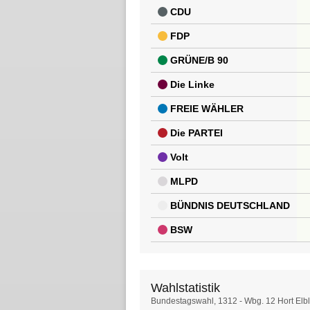
CDU
FDP
GRÜNE/B 90
Die Linke
FREIE WÄHLER
Die PARTEI
Volt
MLPD
BÜNDNIS DEUTSCHLAND
BSW
Wahlstatistik
Wahlstatistik
Bundestagswahl, 1312 - Wbg. 12 Hort Elb