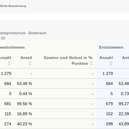
k Berlin-Brandenburg
landgrundschule - Bastelraum
4:55
weitstimmen
Erststimmen
Anzahl
Anteil
Gewinn und Verlust in %-
Anzahl
Ant
Punkten
1.279
-
-
1.279
684
53,48 %
-
684
53,4
3
0,44 %
-
5
0,7
681
99,56 %
-
679
99,2
115
16,89 %
-
152
22,3
274
40,23 %
-
298
43,8