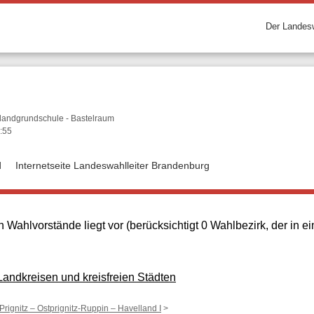
Der Landesw
blandgrundschule - Bastelraum
:55
d
Internetseite Landeswahlleiter Brandenburg
 Wahlvorstände liegt vor (berücksichtigt 0 Wahlbezirk, der in
ndkreisen und kreisfreien Städten
 Prignitz – Ostprignitz-Ruppin – Havelland I