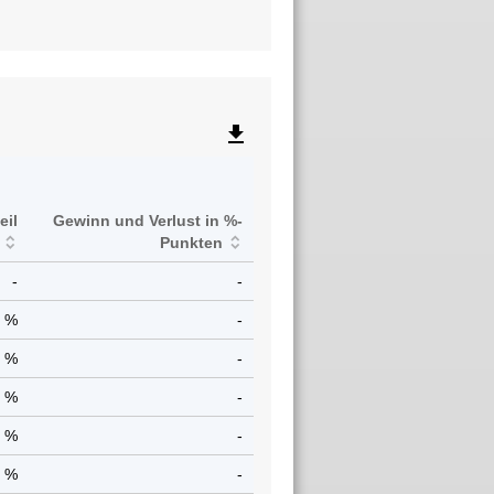
file_download
eil
Gewinn und Verlust in %-
Punkten
-
-
8 %
-
3 %
-
7 %
-
9 %
-
9 %
-