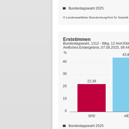
Bundestagswahl 2025
© Landeswahlleiter Brandenburg/Amt für Statisti
Erststimmen
Bundestagswahl, 1312 - Wbg. 12 Hort Elb
Amtliches Endergebnis, 07.08.2025, 08:4
%
43,
40
30
22,39
20
10
0
SPD
Af
Bundestagswahl 2025