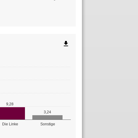
file_download
9,28
3,24
Die Linke
Sonstige