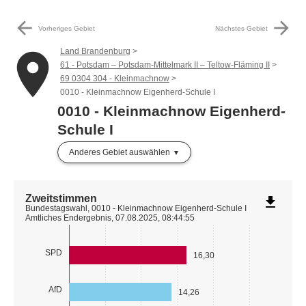
arrow_back
arrow_forward
Vorheriges Gebiet
Nächstes Gebiet
Land Brandenburg
place
61 - Potsdam – Potsdam-Mittelmark II – Teltow-Fläming II
69 0304 304 - Kleinmachnow
0010 - Kleinmachnow Eigenherd-Schule I
0010 - Kleinmachnow Eigenherd-
Schule I
Anderes Gebiet auswählen
Zweitstimmen
file_download
Bundestagswahl, 0010 - Kleinmachnow Eigenherd-Schule I
Amtliches Endergebnis, 07.08.2025, 08:44:55
SPD
16,30
AfD
14,26