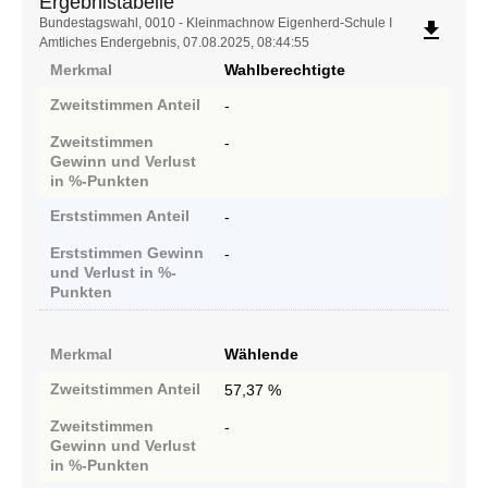
Ergebnistabelle
Ergebnistabelle
Bundestagswahl, 0010 - Kleinmachnow Eigenherd-Schule I
file_download
Amtliches Endergebnis, 07.08.2025, 08:44:55
Merkmal
Wahlberechtigte
Zweitstimmen
Anteil
-
Zweitstimmen
-
Gewinn und Verlust
in %-Punkten
Erststimmen
Anteil
-
Erststimmen
Gewinn
-
und Verlust in %-
Punkten
Merkmal
Wählende
Zweitstimmen
Anteil
57,37 %
Zweitstimmen
-
Gewinn und Verlust
in %-Punkten