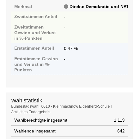
Merkmal
Direkte Demokratie und NATO-Aus
Zweitstimmen
Anteil
-
Zweitstimmen
-
Gewinn und Verlust
in %-Punkten
Erststimmen
Anteil
0,47 %
Erststimmen
Gewinn
-
und Verlust in %-
Punkten
Wahlstatistik
Wahlstatistik
Bundestagswahl, 0010 - Kleinmachnow Eigenherd-Schule I
Amtliches Endergebnis
Wahlberechtigte insgesamt
1.119
Wählende insgesamt
642