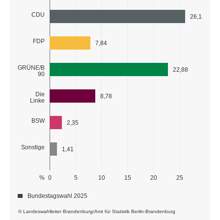
CDU
26,18
FDP
7,84
GRÜNE/B
22,88
90
Die
8,78
Linke
BSW
2,35
Sonstige
1,41
%
0
5
10
15
20
25
Bundestagswahl 2025
© Landeswahlleiter Brandenburg/Amt für Statistik Berlin-Brandenburg