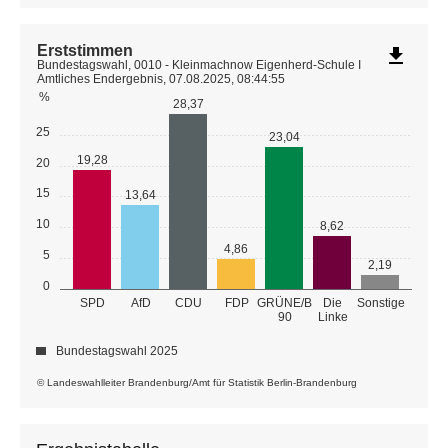
Erststimmen
file_download
Bundestagswahl, 0010 - Kleinmachnow Eigenherd-Schule I
Amtliches Endergebnis, 07.08.2025, 08:44:55
%
28,37
25
23,04
19,28
20
15
13,64
10
8,62
4,86
5
2,19
0
GRÜNE/B
SPD
AfD
CDU
FDP
Die
Sonstige
90
Linke
Bundestagswahl 2025
© Landeswahlleiter Brandenburg/Amt für Statistik Berlin-Brandenburg