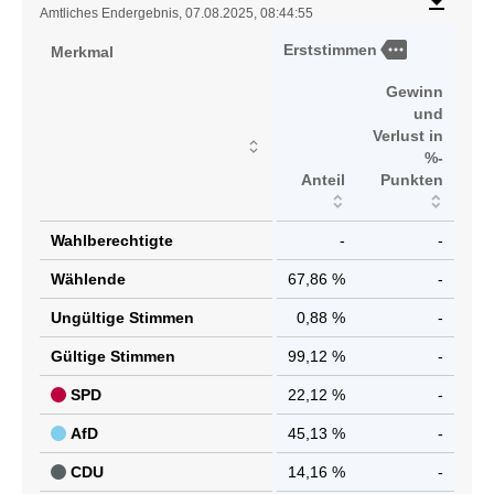
file_download
Amtliches Endergebnis, 07.08.2025, 08:44:55
more
Erststimmen
Merkmal
Gewinn
und
Verlust in
%-
Anteil
Punkten
Wahlberechtigte
-
-
Wählende
67,86 %
-
Ungültige Stimmen
0,88 %
-
Gültige Stimmen
99,12 %
-
SPD
22,12 %
-
AfD
45,13 %
-
CDU
14,16 %
-