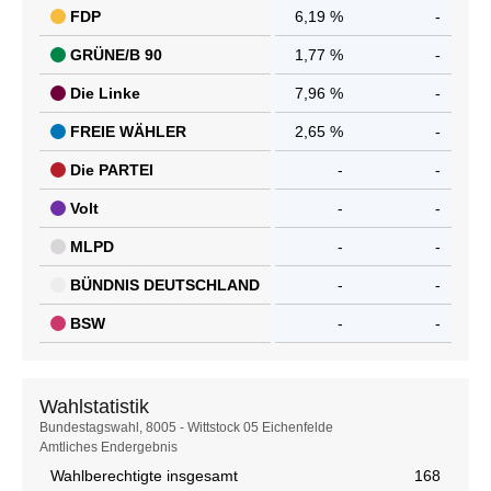
FDP
6,19 %
-
GRÜNE/B 90
1,77 %
-
Die Linke
7,96 %
-
FREIE WÄHLER
2,65 %
-
Die PARTEI
-
-
Volt
-
-
MLPD
-
-
BÜNDNIS DEUTSCHLAND
-
-
BSW
-
-
Wahlstatistik
Wahlstatistik
Bundestagswahl, 8005 - Wittstock 05 Eichenfelde
Amtliches Endergebnis
Wahlberechtigte insgesamt
168