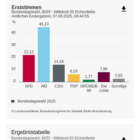
Erststimmen
file_download
Bundestagswahl, 8005 - Wittstock 05 Eichenfelde
Amtliches Endergebnis, 07.08.2025, 08:44:55
%
45,13
40
30
22,12
20
14,16
10
7,96
6,19
2,65
1,77
0
GRÜNE/B
SPD
AfD
CDU
FDP
Die
Sonstige
90
Linke
Bundestagswahl 2025
© Landeswahlleiter Brandenburg/Amt für Statistik Berlin-Brandenburg
Ergebnistabelle
Ergebnistabelle
Bundestagswahl, 8005 - Wittstock 05 Eichenfelde