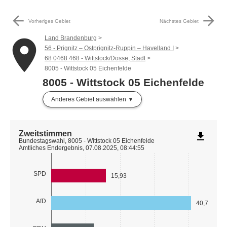
arrow_back
arrow_forward
Vorheriges Gebiet
Nächstes Gebiet
Land Brandenburg
place
56 - Prignitz – Ostprignitz-Ruppin – Havelland I
68 0468 468 - Wittstock/Dosse, Stadt
8005 - Wittstock 05 Eichenfelde
8005 - Wittstock 05 Eichenfelde
Anderes Gebiet auswählen
Zweitstimmen
file_download
Bundestagswahl, 8005 - Wittstock 05 Eichenfelde
Amtliches Endergebnis, 07.08.2025, 08:44:55
SPD
15,93
AfD
40,71