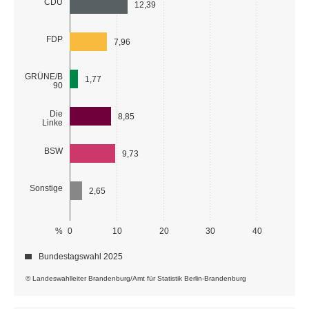
CDU
12,39
FDP
7,96
GRÜNE/B
1,77
90
Die
8,85
Linke
BSW
9,73
Sonstige
2,65
%
0
10
20
30
40
Bundestagswahl 2025
© Landeswahlleiter Brandenburg/Amt für Statistik Berlin-Brandenburg