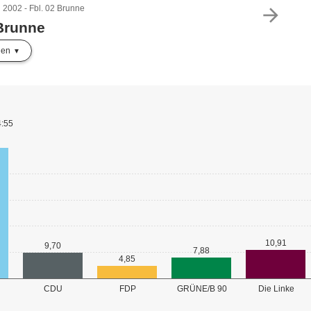
2002 - Fbl. 02 Brunne
arrow_forward
 Brunne
len
4:55
10,91
9,70
7,88
4,85
GRÜNE/B 90
CDU
FDP
Die Linke