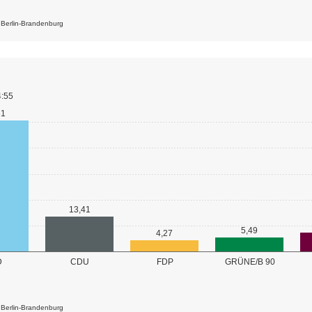
k Berlin-Brandenburg
4:55
61
13,41
5,49
4,27
GRÜNE/B 90
D
CDU
FDP
k Berlin-Brandenburg