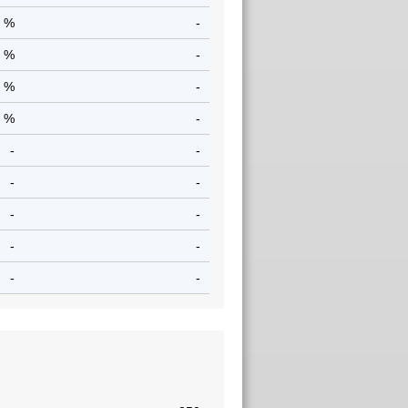
7 %
-
9 %
-
2 %
-
5 %
-
-
-
-
-
-
-
-
-
-
-