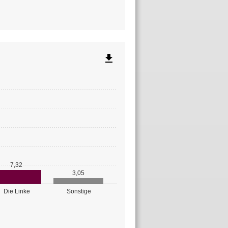
file_download
7,32
3,05
Die Linke
Sonstige