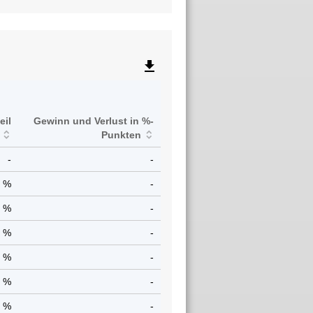
file_download
eil
Gewinn und Verlust in %-
Punkten
-
-
0 %
-
0 %
-
0 %
-
5 %
-
1 %
-
1 %
-