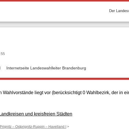
Der Landesw
:55
d
Internetseite Landeswahlleiter Brandenburg
 Wahlvorstände liegt vor (berücksichtigt 0 Wahlbezirk, der in
ndkreisen und kreisfreien Städten
 Prignitz – Ostprignitz-Ruppin – Havelland I