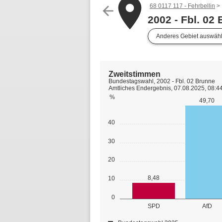
place
68 0117 117 - Fehrbellin
arrow_back
2002 - Fbl. 02
Anderes Gebiet auswäh
Zweitstimmen
Bundestagswahl, 2002 - Fbl. 02 Brunne
Amtliches Endergebnis, 07.08.2025, 08:4
%
49,70
40
30
20
8,48
10
0
SPD
AfD