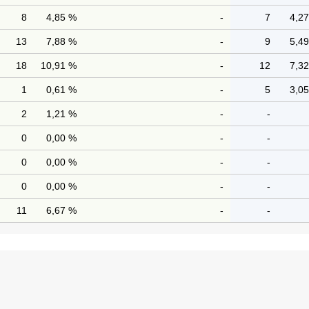
8
4,85 %
-
7
4,2
13
7,88 %
-
9
5,4
18
10,91 %
-
12
7,3
1
0,61 %
-
5
3,0
2
1,21 %
-
-
0
0,00 %
-
-
0
0,00 %
-
-
0
0,00 %
-
-
11
6,67 %
-
-