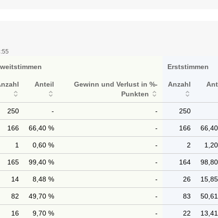
4:55
weitstimmen
Erststimmen
Anzahl
Anteil
Gewinn und Verlust in %-
Anzahl
Ant
Punkten
250
-
-
250
166
66,40 %
-
166
66,4
1
0,60 %
-
2
1,2
165
99,40 %
-
164
98,8
14
8,48 %
-
26
15,8
82
49,70 %
-
83
50,6
16
9,70 %
-
22
13,4