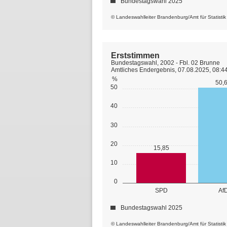
Bundestagswahl 2025
© Landeswahlleiter Brandenburg/Amt für Statisti
Erststimmen
Bundestagswahl, 2002 - Fbl. 02 Brunne
Amtliches Endergebnis, 07.08.2025, 08:4
%
50,
50
40
30
20
15,85
10
0
SPD
Af
Bundestagswahl 2025
© Landeswahlleiter Brandenburg/Amt für Statisti