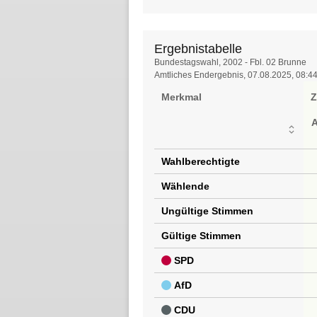
Ergebnistabelle
Ergebnistabelle
Bundestagswahl, 2002 - Fbl. 02 Brunne
Amtliches Endergebnis, 07.08.2025, 08:4
Merkmal
Z
Wahlberechtigte
Wählende
Ungültige Stimmen
Gültige Stimmen
SPD
AfD
CDU