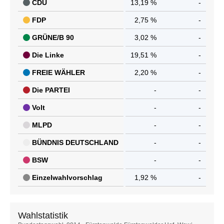
CDU
13,19 %
-
FDP
2,75 %
-
GRÜNE/B 90
3,02 %
-
Die Linke
19,51 %
-
FREIE WÄHLER
2,20 %
-
Die PARTEI
-
-
Volt
-
-
MLPD
-
-
BÜNDNIS DEUTSCHLAND
-
-
BSW
-
-
Einzelwahlvorschlag
1,92 %
-
Wahlstatistik