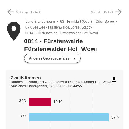
arrow_back
arrow_forward
Vorheriges Gebiet
Nächstes Gebiet
Land Brandenburg
63 - Frankfurt (Oder) – Oder-Spree
place
67 0144 144 - Fürstenwalde/Spree, Stadt
0014 - Fürstenwalde Fürstenwalder Hof_Wowi
0014 - Fürstenwalde
Fürstenwalder Hof_Wowi
Anderes Gebiet auswählen
Zweitstimmen
file_download
Bundestagswahl, 0014 - Fürstenwalde Fürstenwalder Hof_Wowi
Amtliches Endergebnis, 07.08.2025, 08:44:55
SPD
10,19
AfD
37,74