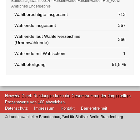
Wahlstatistik
Bundestagswahl, 0014 - Fürstenwalde Fürstenwalder Hof_Wowi
Amtliches Endergebnis
Wahlberechtigte insgesamt
713
Wählende insgesamt
367
Wählende laut Wählerverzeichnis
366
(Urnenwählende)
Wählende mit Wahlschein
1
Wahlbeteiligung
51,5 %
Hinweis: Durch Rundungen kann die Gesamtsumme der dargestellten
Prozentwerte von 100 abweichen.
Datenschutz
Impressum
Kontakt
Barrierefreiheit
© Landeswahlleiter Brandenburg/Amt für Statistik Berlin-Brandenburg