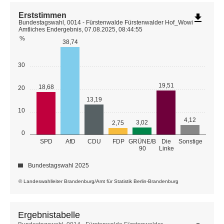
Erststimmen
file_download
Bundestagswahl, 0014 - Fürstenwalde Fürstenwalder Hof_Wowi
Amtliches Endergebnis, 07.08.2025, 08:44:55
%
38,74
30
19,51
18,68
20
13,19
10
4,12
3,02
2,75
0
GRÜNE/B
SPD
AfD
CDU
FDP
Die
Sonstige
90
Linke
Bundestagswahl 2025
© Landeswahlleiter Brandenburg/Amt für Statistik Berlin-Brandenburg
Ergebnistabelle