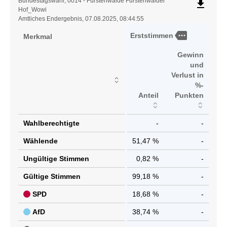
Ergebnistabelle
Bundestagswahl, 0014 - Fürstenwalde Fürstenwalder
file_download
Hof_Wowi
Amtliches Endergebnis, 07.08.2025, 08:44:55
more
Erststimmen
Merkmal
Gewinn
und
Verlust in
%-
Anteil
Punkten
Wahlberechtigte
-
-
Wählende
51,47 %
-
Ungültige Stimmen
0,82 %
-
Gültige Stimmen
99,18 %
-
SPD
18,68 %
-
AfD
38,74 %
-