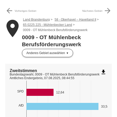
arrow_back
arrow_forward
Vorheriges Gebiet
Nächstes Gebiet
Land Brandenburg
58 - Oberhavel – Havelland II
place
65 0225 225 - Mühlenbecker Land
0009 - OT Mühlenbeck Berufsförderungswerk
0009 - OT Mühlenbeck
Berufsförderungswerk
Anderes Gebiet auswählen
Zweitstimmen
file_download
Bundestagswahl, 0009 - OT Mühlenbeck Berufsförderungswerk
Amtliches Endergebnis, 07.08.2025, 08:44:55
SPD
12,64
AfD
33,58