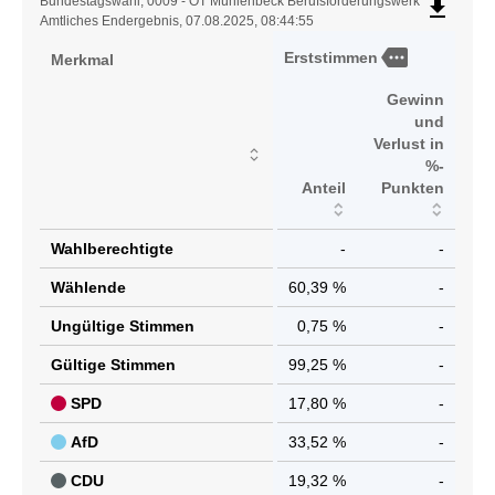
Ergebnistabelle
Bundestagswahl, 0009 - OT Mühlenbeck Berufsförderungswerk
file_download
Amtliches Endergebnis, 07.08.2025, 08:44:55
more
Erststimmen
Merkmal
Gewinn
und
Verlust in
%-
Anteil
Punkten
Wahlberechtigte
-
-
Wählende
60,39 %
-
Ungültige Stimmen
0,75 %
-
Gültige Stimmen
99,25 %
-
SPD
17,80 %
-
AfD
33,52 %
-
CDU
19,32 %
-