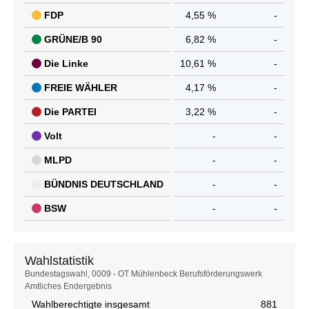
FDP
4,55 %
-
GRÜNE/B 90
6,82 %
-
Die Linke
10,61 %
-
FREIE WÄHLER
4,17 %
-
Die PARTEI
3,22 %
-
Volt
-
-
MLPD
-
-
BÜNDNIS DEUTSCHLAND
-
-
BSW
-
-
Wahlstatistik
Wahlstatistik
Bundestagswahl, 0009 - OT Mühlenbeck Berufsförderungswerk
Amtliches Endergebnis
Wahlberechtigte insgesamt
881