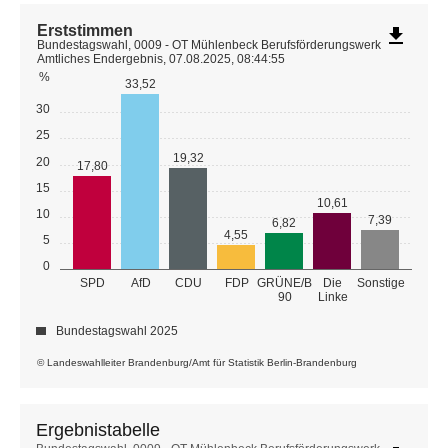
Erststimmen
file_download
Bundestagswahl, 0009 - OT Mühlenbeck Berufsförderungswerk
Amtliches Endergebnis, 07.08.2025, 08:44:55
%
33,52
30
25
19,32
20
17,80
15
10,61
10
7,39
6,82
4,55
5
0
GRÜNE/B
SPD
AfD
CDU
FDP
Die
Sonstige
90
Linke
Bundestagswahl 2025
© Landeswahlleiter Brandenburg/Amt für Statistik Berlin-Brandenburg
Ergebnistabelle