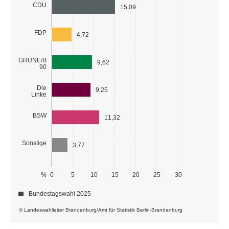
CDU
15,09
FDP
4,72
GRÜNE/B
9,62
90
Die
9,25
Linke
BSW
11,32
Sonstige
3,77
%
0
5
10
15
20
25
30
Bundestagswahl 2025
© Landeswahlleiter Brandenburg/Amt für Statistik Berlin-Brandenburg