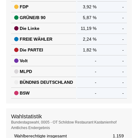
FDP
3,92 %
-
GRÜNE/B 90
5,87 %
-
Die Linke
11,19 %
-
FREIE WÄHLER
2,24 %
-
Die PARTEI
1,82 %
-
Volt
-
-
MLPD
-
-
BÜNDNIS DEUTSCHLAND
-
-
BSW
-
-
Wahlstatistik
Wahlstatistik
Bundestagswahl, 0005 - OT Schildow Restaurant Kastanienhof
Amtliches Endergebnis
Wahlberechtigte insgesamt
1.159