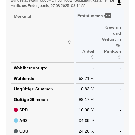
Ergebnistabelle
Bundestagswahl, 0005 - OT Schildow Restaurant Kastanienhof
file_download
Amtliches Endergebnis, 07.08.2025, 08:44:55
more
Erststimmen
Merkmal
Gewinn
und
Verlust in
%-
Anteil
Punkten
Wahlberechtigte
-
-
Wählende
62,21 %
-
Ungültige Stimmen
0,83 %
-
Gültige Stimmen
99,17 %
-
SPD
16,08 %
-
AfD
34,69 %
-
CDU
24,20 %
-