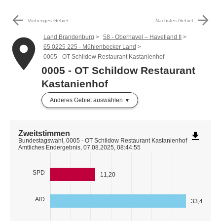
arrow_back
arrow_forward
Vorheriges Gebiet
Nächstes Gebiet
Land Brandenburg
58 - Oberhavel – Havelland II
place
65 0225 225 - Mühlenbecker Land
0005 - OT Schildow Restaurant Kastanienhof
0005 - OT Schildow Restaurant
Kastanienhof
Anderes Gebiet auswählen
Zweitstimmen
file_download
Bundestagswahl, 0005 - OT Schildow Restaurant Kastanienhof
Amtliches Endergebnis, 07.08.2025, 08:44:55
SPD
11,20
AfD
33,47