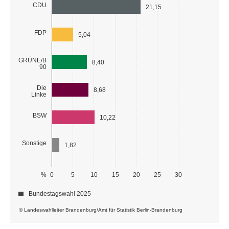
CDU
21,15
FDP
5,04
GRÜNE/B
8,40
90
Die
8,68
Linke
BSW
10,22
Sonstige
1,82
%
0
5
10
15
20
25
30
Bundestagswahl 2025
© Landeswahlleiter Brandenburg/Amt für Statistik Berlin-Brandenburg