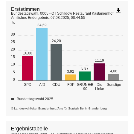
Erststimmen
file_download
Bundestagswahl, 0005 - OT Schildow Restaurant Kastanienhof
Amtliches Endergebnis, 07.08.2025, 08:44:55
%
34,69
30
24,20
25
20
16,08
15
11,19
10
5,87
4,06
3,92
5
0
GRÜNE/B
SPD
AfD
CDU
FDP
Die
Sonstige
90
Linke
Bundestagswahl 2025
© Landeswahlleiter Brandenburg/Amt für Statistik Berlin-Brandenburg
Ergebnistabelle