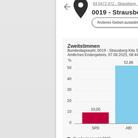
place
64 0472 472 - Strausberg, 
arrow_back
0019 - Strausb
Anderes Gebiet auswäh
Zweitstimmen
Bundestagswahl, 0019 - Strausberg Kita 
Amtliches Endergebnis, 07.08.2025, 08:4
%
52,86
50
40
30
20
10,00
10
0
SPD
AfD