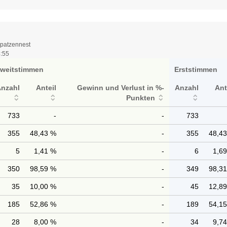
Spatzennest
4:55
weitstimmen
Erststimmen
Anzahl
Anteil
Gewinn und Verlust in %-
Anzahl
Ant
Punkten
733
-
-
733
355
48,43 %
-
355
48,4
5
1,41 %
-
6
1,6
350
98,59 %
-
349
98,3
35
10,00 %
-
45
12,8
185
52,86 %
-
189
54,1
28
8,00 %
-
34
9,7