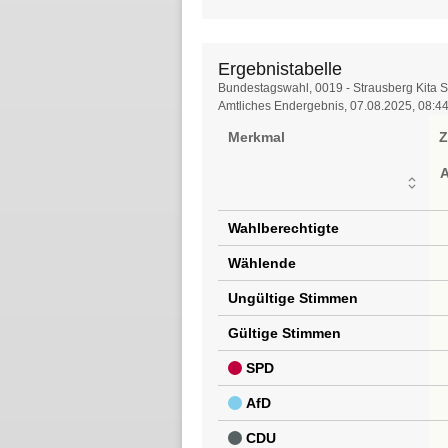
Ergebnistabelle
Ergebnistabelle
Bundestagswahl, 0019 - Strausberg Kita 
Amtliches Endergebnis, 07.08.2025, 08:4
Merkmal
Z
Wahlberechtigte
Wählende
Ungültige Stimmen
Gültige Stimmen
SPD
AfD
CDU