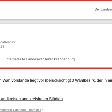
Der Landesw
 Spatzennest
:55
d
Internetseite Landeswahlleiter Brandenburg
 Wahlvorstände liegt vor (berücksichtigt 0 Wahlbezirk, der in
ndkreisen und kreisfreien Städten
 Märkisch-Oderland – Barnim II