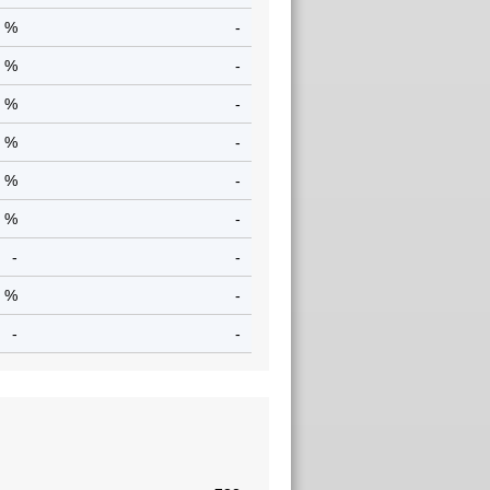
1 %
-
1 %
-
5 %
-
9 %
-
3 %
-
5 %
-
-
-
7 %
-
-
-