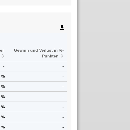
file_download
eil
Gewinn und Verlust in %-
Punkten
-
-
3 %
-
9 %
-
1 %
-
9 %
-
5 %
-
4 %
-