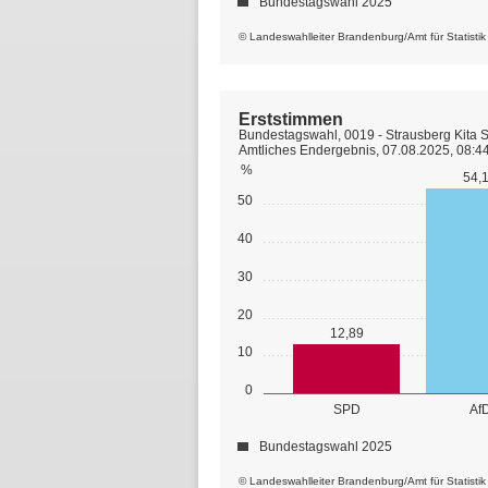
Bundestagswahl 2025
© Landeswahlleiter Brandenburg/Amt für Statisti
Erststimmen
Bundestagswahl, 0019 - Strausberg Kita 
Amtliches Endergebnis, 07.08.2025, 08:4
%
54,
50
40
30
20
12,89
10
0
SPD
Af
Bundestagswahl 2025
© Landeswahlleiter Brandenburg/Amt für Statisti