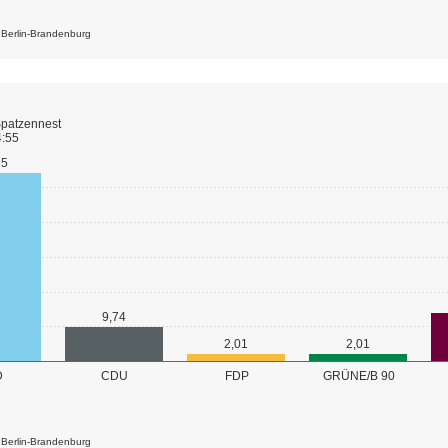
k Berlin-Brandenburg
Spatzennest
4:55
15
9,74
2,01
2,01
GRÜNE/B 90
D
CDU
FDP
k Berlin-Brandenburg