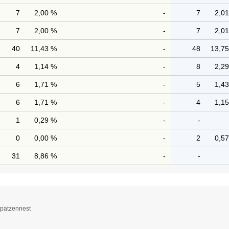
7
2,00 %
-
7
2,0
7
2,00 %
-
7
2,0
40
11,43 %
-
48
13,7
4
1,14 %
-
8
2,2
6
1,71 %
-
5
1,4
6
1,71 %
-
4
1,1
1
0,29 %
-
-
0
0,00 %
-
2
0,5
31
8,86 %
-
-
Spatzennest