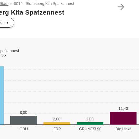
Stadt
0019 - Strausberg Kita Spatzennest
arrow_forward
erg Kita Spatzennest
len
Spatzennest
4:55
11,43
8,00
2,00
2,00
GRÜNE/B 90
CDU
FDP
Die Linke