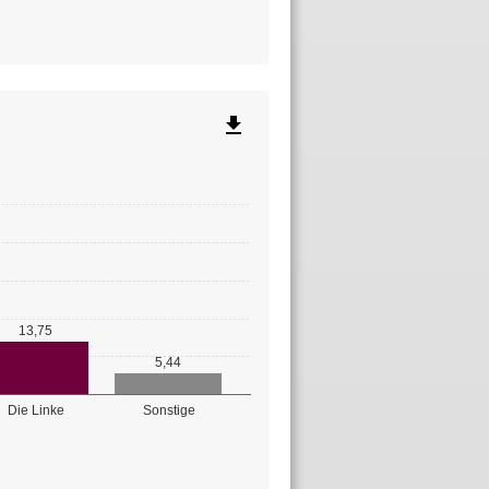
file_download
13,75
5,44
Die Linke
Sonstige