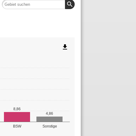
search
file_download
8,86
4,86
BSW
Sonstige