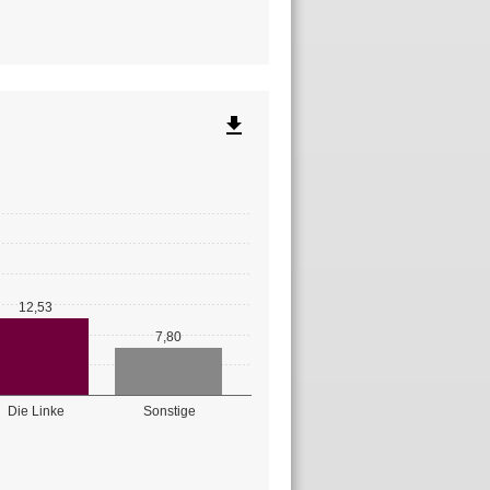
file_download
12,53
7,80
Die Linke
Sonstige