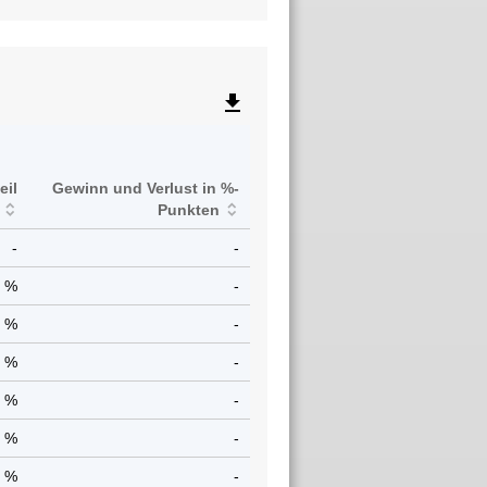
file_download
eil
Gewinn und Verlust in %-
Punkten
-
-
1 %
-
2 %
-
8 %
-
3 %
-
8 %
-
9 %
-