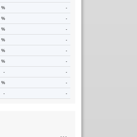
5 %
-
2 %
-
3 %
-
0 %
-
4 %
-
3 %
-
-
-
3 %
-
-
-