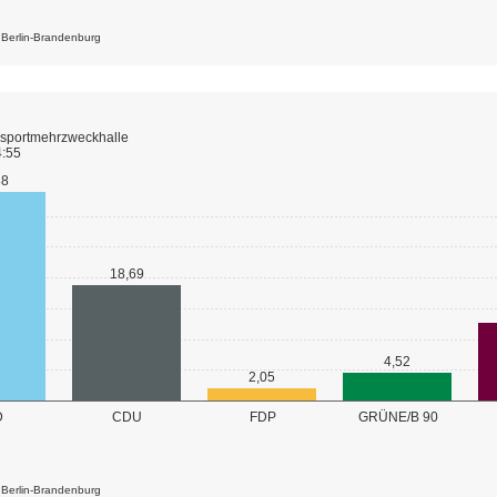
k Berlin-Brandenburg
lsportmehrzweckhalle
4:55
88
18,69
4,52
2,05
GRÜNE/B 90
D
CDU
FDP
k Berlin-Brandenburg