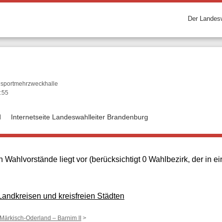
Der Landesw
ulsportmehrzweckhalle
:55
d
Internetseite Landeswahlleiter Brandenburg
 Wahlvorstände liegt vor (berücksichtigt 0 Wahlbezirk, der in
ndkreisen und kreisfreien Städten
 Märkisch-Oderland – Barnim II