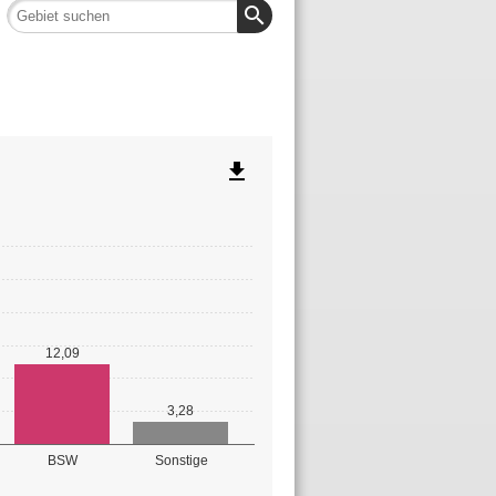
search
file_download
12,09
3,28
BSW
Sonstige