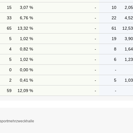
15
3,07 %
-
10
2,0
33
6,76 %
-
22
4,5
65
13,32 %
-
61
12,5
5
1,02 %
-
19
3,9
4
0,82 %
-
8
1,6
5
1,02 %
-
6
1,2
0
0,00 %
-
-
2
0,41 %
-
5
1,0
59
12,09 %
-
-
lsportmehrzweckhalle