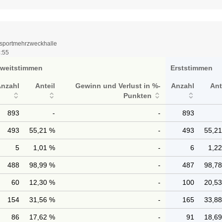
lsportmehrzweckhalle
4:55
weitstimmen
Erststimmen
Anzahl
Anteil
Gewinn und Verlust in %-
Anzahl
Ant
Punkten
893
-
-
893
493
55,21 %
-
493
55,2
5
1,01 %
-
6
1,2
488
98,99 %
-
487
98,7
60
12,30 %
-
100
20,5
154
31,56 %
-
165
33,8
86
17,62 %
-
91
18,6