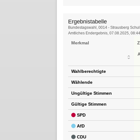
Ergebnistabelle
Ergebnistabelle
Bundestagswahl, 0014 - Strausberg Schu
Amtliches Endergebnis, 07.08.2025, 08:4
Merkmal
Z
Wahlberechtigte
Wählende
Ungültige Stimmen
Gültige Stimmen
SPD
AfD
CDU