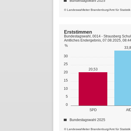
Bundestagswahl 2025
© Landeswahlleiter Brandenburg/Amt für Statisti
Erststimmen
Bundestagswahl, 0014 - Strausberg Schu
Amtliches Endergebnis, 07.08.2025, 08:4
%
33,
30
25
20,53
20
15
10
5
0
SPD
Af
Bundestagswahl 2025
© Landeswahlleiter Brandenburg/Amt für Statisti