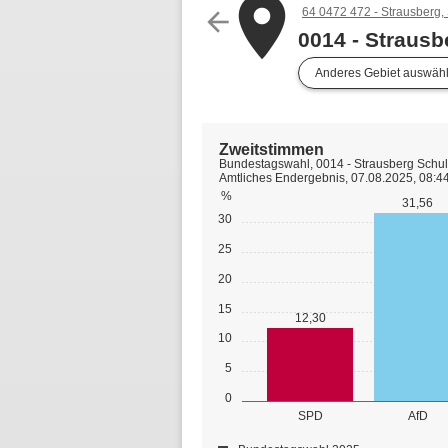
place
64 0472 472 - Strausberg, 
arrow_back
0014 - Straus
Anderes Gebiet auswäh
Zweitstimmen
Bundestagswahl, 0014 - Strausberg Schu
Amtliches Endergebnis, 07.08.2025, 08:4
%
31,56
30
25
20
15
12,30
10
5
0
SPD
AfD