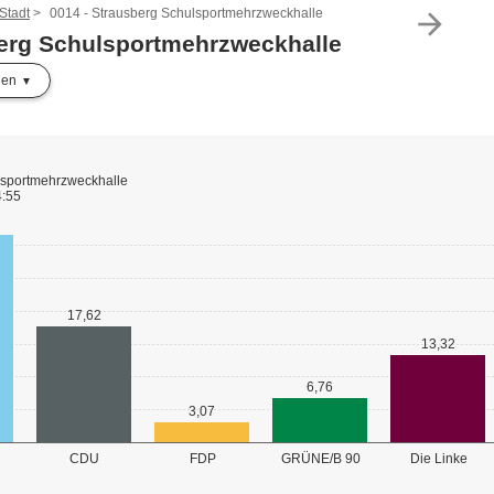
Stadt
0014 - Strausberg Schulsportmehrzweckhalle
arrow_forward
berg Schulsportmehrzweckhalle
len
lsportmehrzweckhalle
4:55
17,62
13,32
6,76
3,07
GRÜNE/B 90
CDU
FDP
Die Linke