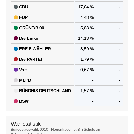
CDU
17,04 %
-
FDP
4,48 %
-
GRÜNE/B 90
5,83 %
-
Die Linke
14,13 %
-
FREIE WÄHLER
3,59 %
-
Die PARTEI
1,79 %
-
Volt
0,67 %
-
MLPD
-
-
BÜNDNIS DEUTSCHLAND
1,57 %
-
BSW
-
-
Wahlstatistik
Wahlstatistik
Bundestagswahl, 0010 - Neuenhagen b. Bln Schule am