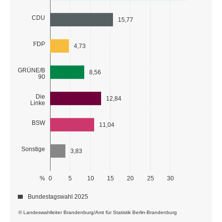
CDU
15,77
FDP
4,73
GRÜNE/B
8,56
90
Die
12,84
Linke
BSW
11,04
Sonstige
3,83
%
0
5
10
15
20
25
30
Bundestagswahl 2025
© Landeswahlleiter Brandenburg/Amt für Statistik Berlin-Brandenburg