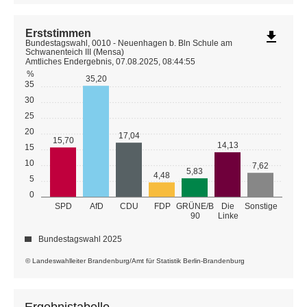
Erststimmen
file_download
Bundestagswahl, 0010 - Neuenhagen b. Bln Schule am
Schwanenteich III (Mensa)
Amtliches Endergebnis, 07.08.2025, 08:44:55
%
35,20
35
30
25
20
17,04
15,70
14,13
15
10
7,62
5,83
4,48
5
0
GRÜNE/B
SPD
AfD
CDU
FDP
Die
Sonstige
90
Linke
Bundestagswahl 2025
© Landeswahlleiter Brandenburg/Amt für Statistik Berlin-Brandenburg