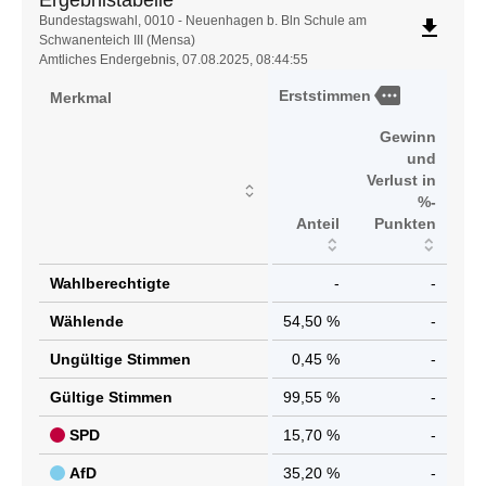
Ergebnistabelle
Ergebnistabelle
Bundestagswahl, 0010 - Neuenhagen b. Bln Schule am
file_download
Schwanenteich III (Mensa)
Amtliches Endergebnis, 07.08.2025, 08:44:55
more
Erststimmen
Merkmal
Gewinn
und
Verlust in
%-
Anteil
Punkten
Wahlberechtigte
-
-
Wählende
54,50 %
-
Ungültige Stimmen
0,45 %
-
Gültige Stimmen
99,55 %
-
SPD
15,70 %
-
AfD
35,20 %
-