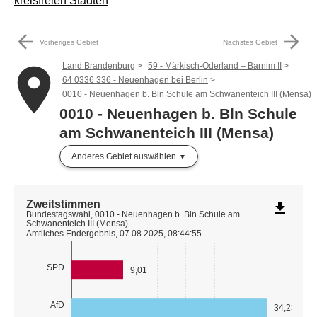
kreisfreien Städten
arrow_back
arrow_forward
Vorheriges Gebiet
Nächstes Gebiet
Land Brandenburg
59 - Märkisch-Oderland – Barnim II
place
64 0336 336 - Neuenhagen bei Berlin
0010 - Neuenhagen b. Bln Schule am Schwanenteich III (Mensa)
0010 - Neuenhagen b. Bln Schule
am Schwanenteich III (Mensa)
Anderes Gebiet auswählen
Zweitstimmen
file_download
Bundestagswahl, 0010 - Neuenhagen b. Bln Schule am
Schwanenteich III (Mensa)
Amtliches Endergebnis, 07.08.2025, 08:44:55
SPD
9,01
AfD
34,23