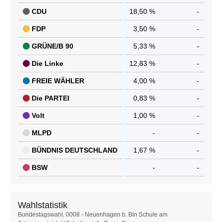
CDU
18,50 %
-
FDP
3,50 %
-
GRÜNE/B 90
5,33 %
-
Die Linke
12,83 %
-
FREIE WÄHLER
4,00 %
-
Die PARTEI
0,83 %
-
Volt
1,00 %
-
MLPD
-
-
BÜNDNIS DEUTSCHLAND
1,67 %
-
BSW
-
-
Wahlstatistik
Wahlstatistik
Bundestagswahl, 0008 - Neuenhagen b. Bln Schule am