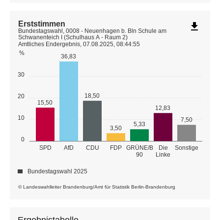
Erststimmen
file_download
Bundestagswahl, 0008 - Neuenhagen b. Bln Schule am
Schwanenteich I (Schulhaus A - Raum 2)
Amtliches Endergebnis, 07.08.2025, 08:44:55
%
36,83
30
18,50
20
15,50
12,83
10
7,50
5,33
3,50
0
GRÜNE/B
SPD
AfD
CDU
FDP
Die
Sonstige
90
Linke
Bundestagswahl 2025
© Landeswahlleiter Brandenburg/Amt für Statistik Berlin-Brandenburg