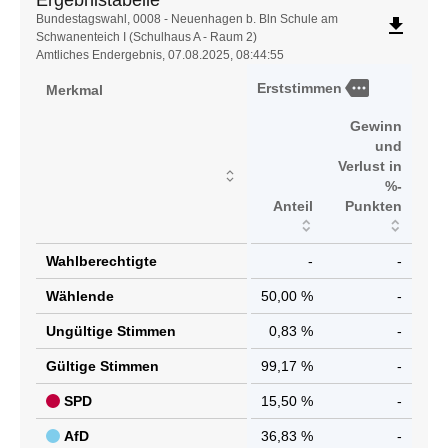
Ergebnistabelle
Ergebnistabelle
Bundestagswahl, 0008 - Neuenhagen b. Bln Schule am
file_download
Schwanenteich I (Schulhaus A - Raum 2)
Amtliches Endergebnis, 07.08.2025, 08:44:55
more
Erststimmen
Merkmal
Gewinn
und
Verlust in
%-
Anteil
Punkten
Wahlberechtigte
-
-
Wählende
50,00 %
-
Ungültige Stimmen
0,83 %
-
Gültige Stimmen
99,17 %
-
SPD
15,50 %
-
AfD
36,83 %
-