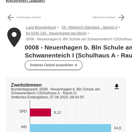
kreisfreien Städten
arrow_back
arrow_forward
Vorheriges Gebiet
Nächstes Gebiet
Land Brandenburg
59 - Märkisch-Oderland – Barnim II
place
64 0336 336 - Neuenhagen bei Berlin
0008 - Neuenhagen b. Bln Schule am Schwanenteich I (Schulhaus
0008 - Neuenhagen b. Bln Schule a
Schwanenteich I (Schulhaus A - Ra
Anderes Gebiet auswählen
Zweitstimmen
file_download
Bundestagswahl, 0008 - Neuenhagen b. Bln Schule am
Schwanenteich I (Schulhaus A - Raum 2)
Amtliches Endergebnis, 07.08.2025, 08:44:55
SPD
9,12
AfD
34,83