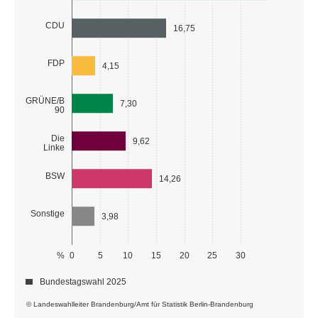
CDU
16,75
FDP
4,15
GRÜNE/B
7,30
90
Die
9,62
Linke
BSW
14,26
Sonstige
3,98
%
0
5
10
15
20
25
30
Bundestagswahl 2025
© Landeswahlleiter Brandenburg/Amt für Statistik Berlin-Brandenburg