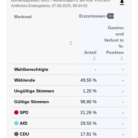
Ergebnistabelle
Bundestagswahl, 0002 - Neuenhagen b. Bln Kita "FrohSinn"
file_download
Amtliches Endergebnis, 07.08.2025, 08:44:55
more
Erststimmen
Merkmal
Gewinn
und
Verlust in
%-
Anteil
Punkten
Wahlberechtigte
-
-
Wählende
49,55 %
-
Ungültige Stimmen
1,20 %
-
Gültige Stimmen
98,80 %
-
SPD
21,26 %
-
AfD
29,55 %
-
CDU
17,81 %
-