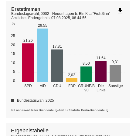
Erststimmen
file_download
Bundestagswahl, 0002 - Neuenhagen b. Bln Kita "FrohSinn"
Amtliches Endergebnis, 07.08.2025, 08:44:55
%
29,55
25
21,26
20
17,81
15
11,54
9,31
10
8,50
5
2,02
0
GRÜNE/B
SPD
AfD
CDU
FDP
Die
Sonstige
90
Linke
Bundestagswahl 2025
© Landeswahlleiter Brandenburg/Amt für Statistik Berlin-Brandenburg
Ergebnistabelle