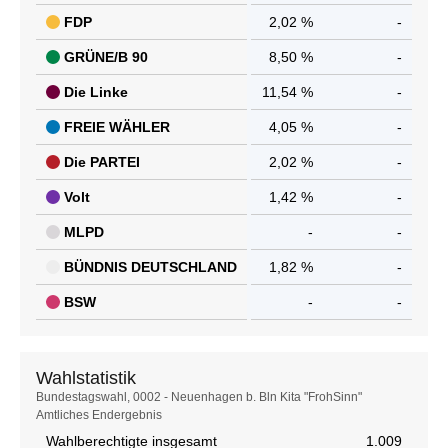
FDP
2,02 %
-
GRÜNE/B 90
8,50 %
-
Die Linke
11,54 %
-
FREIE WÄHLER
4,05 %
-
Die PARTEI
2,02 %
-
Volt
1,42 %
-
MLPD
-
-
BÜNDNIS DEUTSCHLAND
1,82 %
-
BSW
-
-
Wahlstatistik
Wahlstatistik
Bundestagswahl, 0002 - Neuenhagen b. Bln Kita "FrohSinn"
Amtliches Endergebnis
Wahlberechtigte insgesamt
1.009