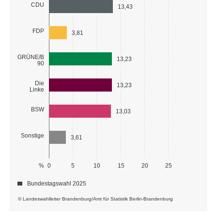
CDU
13,43
FDP
3,81
GRÜNE/B
13,23
90
Die
13,23
Linke
BSW
13,03
Sonstige
3,61
%
0
5
10
15
20
25
Bundestagswahl 2025
© Landeswahlleiter Brandenburg/Amt für Statistik Berlin-Brandenburg