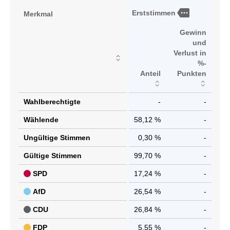
more
Erststimmen
Merkmal
Gewinn
und
Verlust in
%-
Anteil
Punkten
Wahlberechtigte
-
-
Wählende
58,12 %
-
Ungültige Stimmen
0,30 %
-
Gültige Stimmen
99,70 %
-
SPD
17,24 %
-
AfD
26,54 %
-
CDU
26,84 %
-
FDP
5,55 %
-