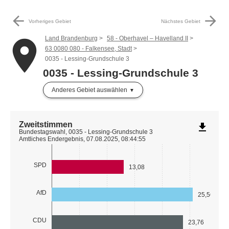
arrow_back
arrow_forward
Vorheriges Gebiet
Nächstes Gebiet
Land Brandenburg
58 - Oberhavel – Havelland II
place
63 0080 080 - Falkensee, Stadt
0035 - Lessing-Grundschule 3
0035 - Lessing-Grundschule 3
Anderes Gebiet auswählen
Zweitstimmen
file_download
Bundestagswahl, 0035 - Lessing-Grundschule 3
Amtliches Endergebnis, 07.08.2025, 08:44:55
SPD
13,08
AfD
25,56
CDU
23,76