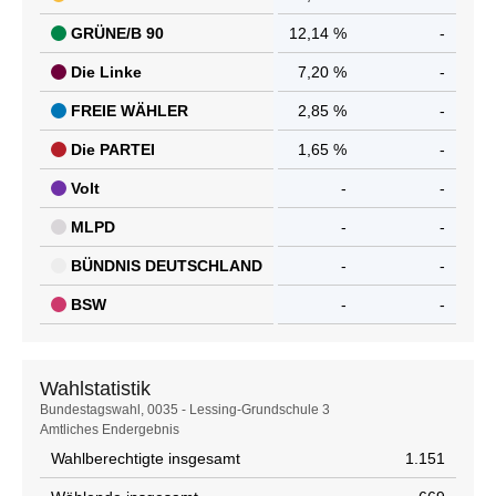
GRÜNE/B 90
12,14 %
-
Die Linke
7,20 %
-
FREIE WÄHLER
2,85 %
-
Die PARTEI
1,65 %
-
Volt
-
-
MLPD
-
-
BÜNDNIS DEUTSCHLAND
-
-
BSW
-
-
Wahlstatistik
Wahlstatistik
Bundestagswahl, 0035 - Lessing-Grundschule 3
Amtliches Endergebnis
Wahlberechtigte insgesamt
1.151