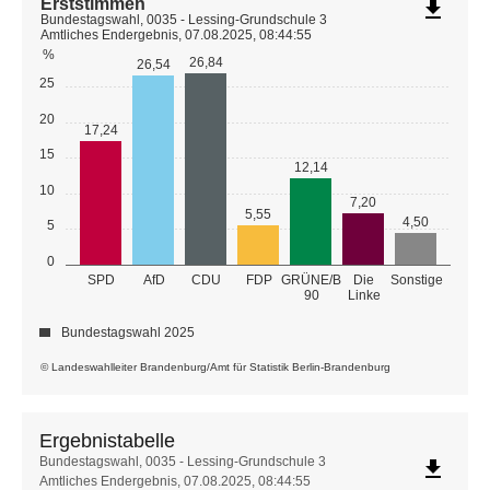
Erststimmen
file_download
Bundestagswahl, 0035 - Lessing-Grundschule 3
Amtliches Endergebnis, 07.08.2025, 08:44:55
%
26,84
26,54
25
20
17,24
15
12,14
10
7,20
5,55
4,50
5
0
GRÜNE/B
SPD
AfD
CDU
FDP
Die
Sonstige
90
Linke
Bundestagswahl 2025
© Landeswahlleiter Brandenburg/Amt für Statistik Berlin-Brandenburg
Ergebnistabelle
Ergebnistabelle
Bundestagswahl, 0035 - Lessing-Grundschule 3
file_download
Amtliches Endergebnis, 07.08.2025, 08:44:55