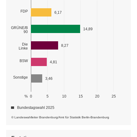
FDP
6,17
GRÜNE/B
14,89
90
Die
8,27
Linke
BSW
4,81
Sonstige
3,46
%
0
5
10
15
20
25
Bundestagswahl 2025
© Landeswahlleiter Brandenburg/Amt für Statistik Berlin-Brandenburg