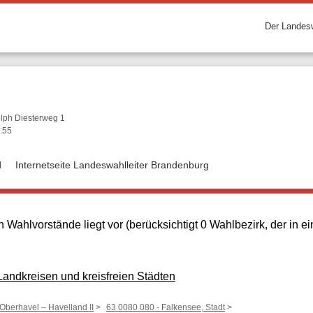
Der Landesw
olph Diesterweg 1
:55
d
Internetseite Landeswahlleiter Brandenburg
 Wahlvorstände liegt vor (berücksichtigt 0 Wahlbezirk, der in
ndkreisen und kreisfreien Städten
 Oberhavel – Havelland II
63 0080 080 - Falkensee, Stadt