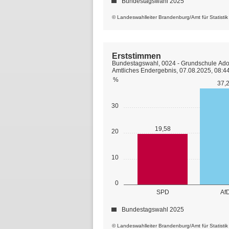
Bundestagswahl 2025
© Landeswahlleiter Brandenburg/Amt für Statisti
Erststimmen
Bundestagswahl, 0024 - Grundschule Ado
Amtliches Endergebnis, 07.08.2025, 08:4
%
37,
30
19,58
20
10
0
SPD
Af
Bundestagswahl 2025
© Landeswahlleiter Brandenburg/Amt für Statisti