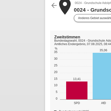
place
0024 - Grundschule Adolp
arrow_back
0024 - Grunds
Anderes Gebiet auswäh
Zweitstimmen
Bundestagswahl, 0024 - Grundschule Ado
Amtliches Endergebnis, 07.08.2025, 08:4
%
35,06
35
30
25
20
15
13,41
10
5
0
SPD
AfD