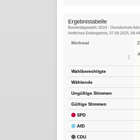
Ergebnistabelle
Ergebnistabelle
Bundestagswahl, 0024 - Grundschule Ado
Amtliches Endergebnis, 07.08.2025, 08:4
Merkmal
Z
Wahlberechtigte
Wählende
Ungültige Stimmen
Gültige Stimmen
SPD
AfD
CDU