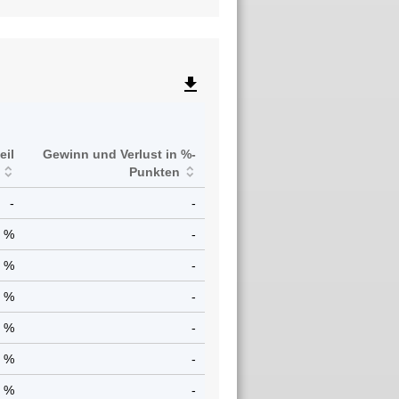
file_download
eil
Gewinn und Verlust in %-
Punkten
-
-
1 %
-
0 %
-
0 %
-
8 %
-
4 %
-
4 %
-