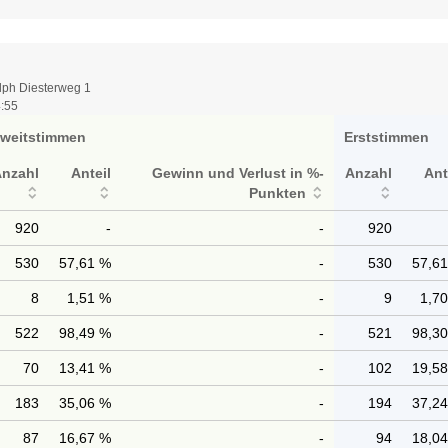
lph Diesterweg 1
4:55
weitstimmen
Erststimmen
Anzahl
Anteil
Gewinn und Verlust in %-
Anzahl
Ant
Punkten
920
-
-
920
530
57,61 %
-
530
57,6
8
1,51 %
-
9
1,7
522
98,49 %
-
521
98,3
70
13,41 %
-
102
19,5
183
35,06 %
-
194
37,2
87
16,67 %
-
94
18,0