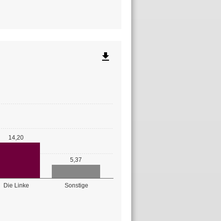
file_download
14,20
5,37
Die Linke
Sonstige