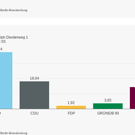
k Berlin-Brandenburg
lph Diesterweg 1
4:55
24
18,04
3,65
1,92
GRÜNE/B 90
D
CDU
FDP
k Berlin-Brandenburg