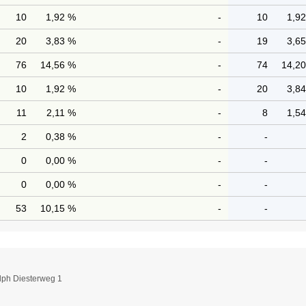
10
1,92 %
-
10
1,9
20
3,83 %
-
19
3,6
76
14,56 %
-
74
14,2
10
1,92 %
-
20
3,8
11
2,11 %
-
8
1,5
2
0,38 %
-
-
0
0,00 %
-
-
0
0,00 %
-
-
53
10,15 %
-
-
lph Diesterweg 1