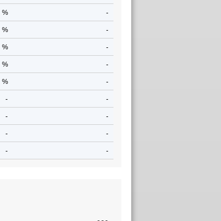
2 %
-
5 %
-
0 %
-
4 %
-
4 %
-
-
-
-
-
-
-
-
-