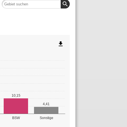
search
file_download
10,15
4,41
BSW
Sonstige