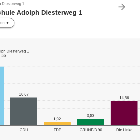
h Diesterweg 1
arrow_forward
chule Adolph Diesterweg 1
len
lph Diesterweg 1
4:55
16,67
14,56
3,83
1,92
GRÜNE/B 90
CDU
FDP
Die Linke