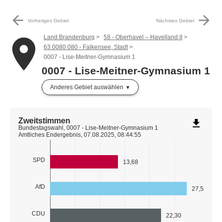
arrow_back
arrow_forward
Vorheriges Gebiet
Nächstes Gebiet
Land Brandenburg
58 - Oberhavel – Havelland II
place
63 0080 080 - Falkensee, Stadt
0007 - Lise-Meitner-Gymnasium 1
0007 - Lise-Meitner-Gymnasium 1
Anderes Gebiet auswählen
Zweitstimmen
file_download
Bundestagswahl, 0007 - Lise-Meitner-Gymnasium 1
Amtliches Endergebnis, 07.08.2025, 08:44:55
SPD
13,68
AfD
27,53
CDU
22,30