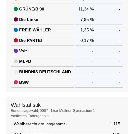
GRÜNE/B 90
11,34 %
-
Die Linke
7,95 %
-
FREIE WÄHLER
1,35 %
-
Die PARTEI
0,17 %
-
Volt
-
-
MLPD
-
-
BÜNDNIS DEUTSCHLAND
-
-
BSW
-
-
Wahlstatistik
Wahlstatistik
Bundestagswahl, 0007 - Lise-Meitner-Gymnasium 1
Amtliches Endergebnis
Wahlberechtigte insgesamt
1.115