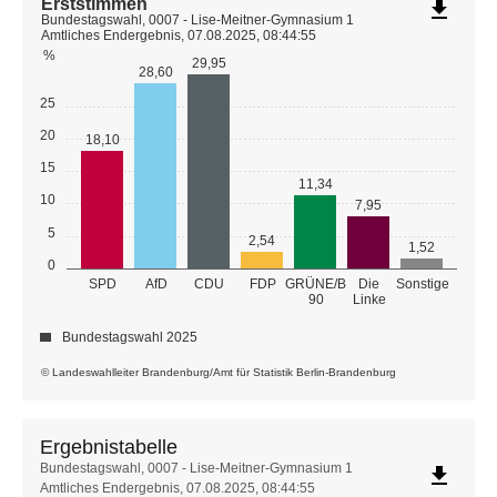
Erststimmen
file_download
Bundestagswahl, 0007 - Lise-Meitner-Gymnasium 1
Amtliches Endergebnis, 07.08.2025, 08:44:55
%
29,95
28,60
25
20
18,10
15
11,34
10
7,95
5
2,54
1,52
0
GRÜNE/B
SPD
AfD
CDU
FDP
Die
Sonstige
90
Linke
Bundestagswahl 2025
© Landeswahlleiter Brandenburg/Amt für Statistik Berlin-Brandenburg
Ergebnistabelle
Ergebnistabelle
Bundestagswahl, 0007 - Lise-Meitner-Gymnasium 1
file_download
Amtliches Endergebnis, 07.08.2025, 08:44:55