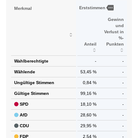
more
Erststimmen
Merkmal
Gewinn
und
Verlust in
%-
Anteil
Punkten
Wahlberechtigte
-
-
Wählende
53,45 %
-
Ungültige Stimmen
0,84 %
-
Gültige Stimmen
99,16 %
-
SPD
18,10 %
-
AfD
28,60 %
-
CDU
29,95 %
-
FDP
2,54 %
-