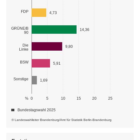
FDP
4,73
GRÜNE/B
14,36
90
Die
9,80
Linke
BSW
5,91
Sonstige
1,69
%
0
5
10
15
20
25
Bundestagswahl 2025
© Landeswahlleiter Brandenburg/Amt für Statistik Berlin-Brandenburg