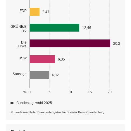
FDP
2,47
GRÜNE/B
12,46
90
Die
20,21
Linke
BSW
6,35
Sonstige
4,82
%
0
5
10
15
20
Bundestagswahl 2025
© Landeswahlleiter Brandenburg/Amt für Statistik Berlin-Brandenburg