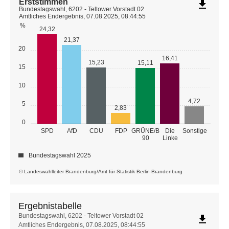
Erststimmen
file_download
Bundestagswahl, 6202 - Teltower Vorstadt 02
Amtliches Endergebnis, 07.08.2025, 08:44:55
%
24,32
21,37
20
16,41
15,23
15,11
15
10
4,72
5
2,83
0
GRÜNE/B
SPD
AfD
CDU
FDP
Die
Sonstige
90
Linke
Bundestagswahl 2025
© Landeswahlleiter Brandenburg/Amt für Statistik Berlin-Brandenburg
Ergebnistabelle
Ergebnistabelle
Bundestagswahl, 6202 - Teltower Vorstadt 02
file_download
Amtliches Endergebnis, 07.08.2025, 08:44:55