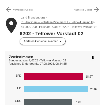
arrow_back
arrow_forward
Vorheriges Gebiet
Nächstes Gebiet
Land Brandenburg
place
61 - Potsdam – Potsdam-Mittelmark II – Teltow-Fläming II
54 0000 000 - Potsdam, Stadt
6202 - Teltower Vorstadt 02
6202 - Teltower Vorstadt 02
Anderes Gebiet auswählen
Zweitstimmen
file_download
Bundestagswahl, 6202 - Teltower Vorstadt 02
Amtliches Endergebnis, 07.08.2025, 08:44:55
SPD
18,57
AfD
20,09
CDU
15,04