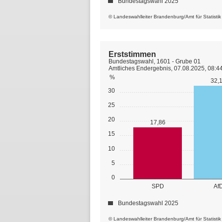
Bundestagswahl 2025
© Landeswahlleiter Brandenburg/Amt für Statisti
Erststimmen
Bundestagswahl, 1601 - Grube 01
Amtliches Endergebnis, 07.08.2025, 08:4
%
32,
30
25
20
17,86
15
10
5
0
SPD
Af
Bundestagswahl 2025
© Landeswahlleiter Brandenburg/Amt für Statisti