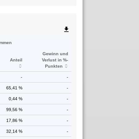
file_download
immen
Gewinn und
l
Anteil
Verlust in %-
Punkten
4
-
-
5
65,41 %
-
1
0,44 %
-
4
99,56 %
-
0
17,86 %
-
2
32,14 %
-