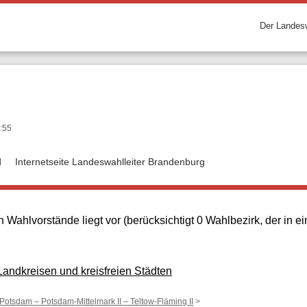
Der Landesw
:55
d
Internetseite Landeswahlleiter Brandenburg
 Wahlvorstände liegt vor (berücksichtigt 0 Wahlbezirk, der in
ndkreisen und kreisfreien Städten
 Potsdam – Potsdam-Mittelmark II – Teltow-Fläming II