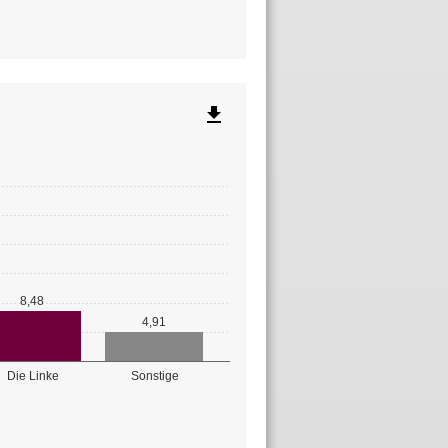
file_download
8,48
4,91
Die Linke
Sonstige