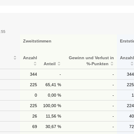
4:55
Zweitstimmen
Erstst
Anzahl
Gewinn und Verlust in
Anzah
Anteil
%-Punkten
344
-
-
34
225
65,41 %
-
22
0
0,00 %
-
225
100,00 %
-
22
26
11,56 %
-
4
69
30,67 %
-
7