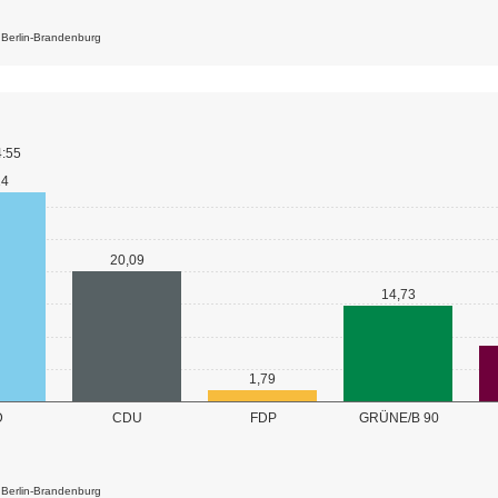
k Berlin-Brandenburg
4:55
14
20,09
14,73
1,79
GRÜNE/B 90
D
CDU
FDP
k Berlin-Brandenburg