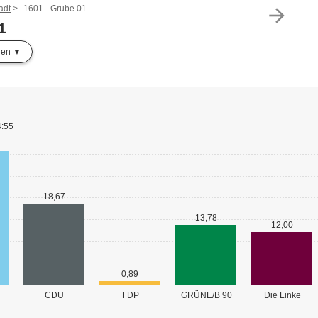
adt
1601 - Grube 01
arrow_forward
1
len
4:55
18,67
13,78
12,00
0,89
GRÜNE/B 90
CDU
FDP
Die Linke