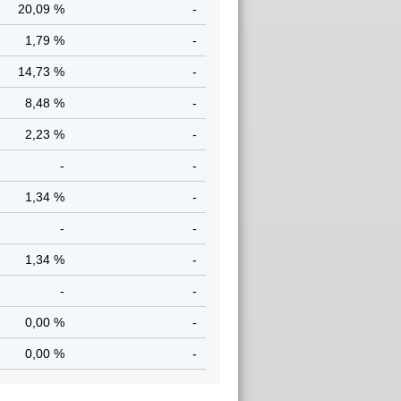
5
20,09 %
-
4
1,79 %
-
3
14,73 %
-
9
8,48 %
-
5
2,23 %
-
-
-
-
3
1,34 %
-
-
-
-
3
1,34 %
-
-
-
-
0
0,00 %
-
0
0,00 %
-