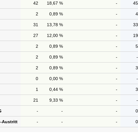
42
18,67 %
-
4
2
0,89 %
-
31
13,78 %
-
3
27
12,00 %
-
1
2
0,89 %
-
2
0,89 %
-
2
0,89 %
-
0
0,00 %
-
1
0,44 %
-
21
9,33 %
-
G
-
-
-
Austritt
-
-
-