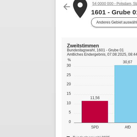
place
54 0000 000 - Potsdam, St
arrow_back
1601 - Grube 0
Anderes Gebiet auswäh
Zweitstimmen
Bundestagswahl, 1601 - Grube 01
Amtliches Endergebnis, 07.08.2025, 08:4
%
30,67
30
25
20
15
11,56
10
5
0
SPD
AfD