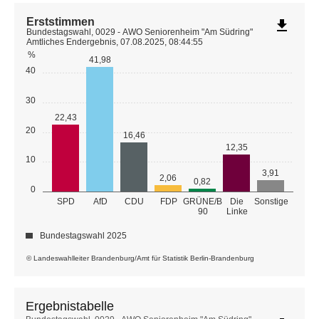
Erststimmen
file_download
Bundestagswahl, 0029 - AWO Seniorenheim "Am Südring"
Amtliches Endergebnis, 07.08.2025, 08:44:55
%
41,98
40
30
22,43
20
16,46
12,35
10
3,91
2,06
0,82
0
GRÜNE/B
SPD
AfD
CDU
FDP
Die
Sonstige
90
Linke
Bundestagswahl 2025
© Landeswahlleiter Brandenburg/Amt für Statistik Berlin-Brandenburg
Ergebnistabelle