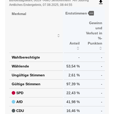
Ergebnistabelle
Bundestagswahl, 0029 - AWO Seniorenheim "Am Südring"
file_download
Amtliches Endergebnis, 07.08.2025, 08:44:55
more
Erststimmen
Merkmal
Gewinn
und
Verlust in
%-
Anteil
Punkten
Wahlberechtigte
-
-
Wählende
53,54 %
-
Ungültige Stimmen
2,61 %
-
Gültige Stimmen
97,39 %
-
SPD
22,43 %
-
AfD
41,98 %
-
CDU
16,46 %
-