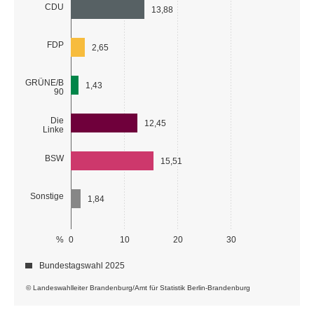
CDU
13,88
FDP
2,65
GRÜNE/B
1,43
90
Die
12,45
Linke
BSW
15,51
Sonstige
1,84
%
0
10
20
30
Bundestagswahl 2025
© Landeswahlleiter Brandenburg/Amt für Statistik Berlin-Brandenburg