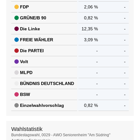
FDP
2,06 %
-
GRÜNE/B 90
0,82 %
-
Die Linke
12,35 %
-
FREIE WÄHLER
3,09 %
-
Die PARTEI
-
-
Volt
-
-
MLPD
-
-
BÜNDNIS DEUTSCHLAND
-
-
BSW
-
-
Einzelwahlvorschlag
0,82 %
-
Wahlstatistik
Wahlstatistik
Bundestagswahl, 0029 - AWO Seniorenheim "Am Südring"