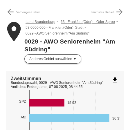
arrow_back
arrow_forward
Vorheriges Gebiet
Nächstes Gebiet
Land Brandenburg
63 - Frankfurt (Oder) – Oder-Spree
place
53 0000 000 - Frankfurt (Oder), Stadt
0029 - AWO Seniorenheim "Am Südring"
0029 - AWO Seniorenheim "Am
Südring"
Anderes Gebiet auswählen
Zweitstimmen
file_download
Bundestagswahl, 0029 - AWO Seniorenheim "Am Südring"
Amtliches Endergebnis, 07.08.2025, 08:44:55
SPD
15,92
AfD
36,33