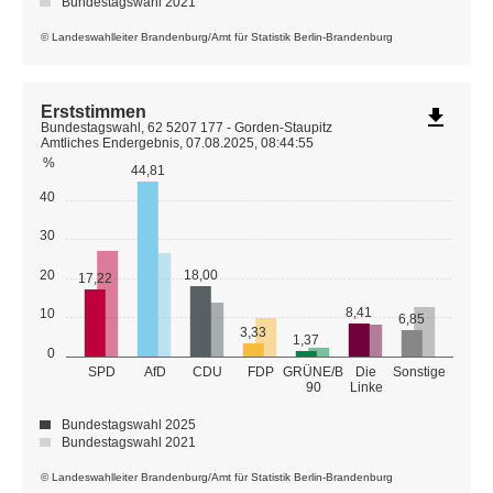
Bundestagswahl 2021
© Landeswahlleiter Brandenburg/Amt für Statistik Berlin-Brandenburg
Erststimmen
file_download
Bundestagswahl, 62 5207 177 - Gorden-Staupitz
Amtliches Endergebnis, 07.08.2025, 08:44:55
%
44,81
40
30
20
18,00
17,22
8,41
10
6,85
3,33
1,37
0
GRÜNE/B
SPD
AfD
CDU
FDP
Die
Sonstige
90
Linke
Bundestagswahl 2025
Bundestagswahl 2021
© Landeswahlleiter Brandenburg/Amt für Statistik Berlin-Brandenburg