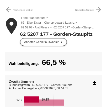
arrow_back
arrow_forward
Vorheriges Gebiet
Nächstes Gebiet
Land Brandenburg
place
65 - Elbe-Elster – Oberspreewald-Lausitz
62 52 07 - Amt Plessa
62 5207 177 - Gorden-Staupitz
62 5207 177 - Gorden-Staupitz
Anderes Gebiet auswählen
66,5
%
Wahlbeteiligung:
Zweitstimmen
file_download
Bundestagswahl, 62 5207 177 - Gorden-Staupitz
Amtliches Endergebnis, 07.08.2025, 08:44:55
10,35
SPD