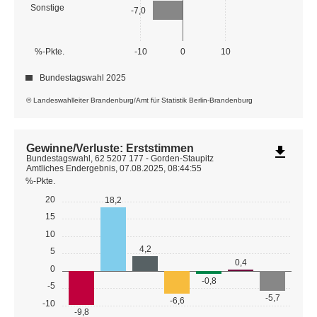
Sonstige
-7,0
%-Pkte.
-10
0
10
Bundestagswahl 2025
© Landeswahlleiter Brandenburg/Amt für Statistik Berlin-Brandenburg
Gewinne/Verluste: Erststimmen
file_download
Bundestagswahl, 62 5207 177 - Gorden-Staupitz
Amtliches Endergebnis, 07.08.2025, 08:44:55
%-Pkte.
20
18,2
15
10
4,2
5
0,4
0
-0,8
-5
-5,7
-6,6
-10
-9,8