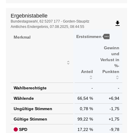
Ergebnistabelle
Ergebnistabelle
Bundestagswahl, 62 5207 177 - Gorden-Staupitz
file_download
Amtliches Endergebnis, 07.08.2025, 08:44:55
more
Erststimmen
Merkmal
Gewinn
und
Verlust in
%-
Anteil
Punkten
Wahlberechtigte
-
-
Wählende
66,54 %
+6,94
Ungültige Stimmen
0,78 %
-1,75
Gültige Stimmen
99,22 %
+1,75
SPD
17,22 %
-9,78