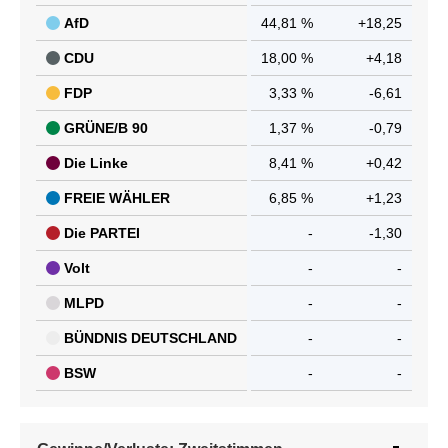
AfD
44,81 %
+18,25
CDU
18,00 %
+4,18
FDP
3,33 %
-6,61
GRÜNE/B 90
1,37 %
-0,79
Die Linke
8,41 %
+0,42
FREIE WÄHLER
6,85 %
+1,23
Die PARTEI
-
-1,30
Volt
-
-
MLPD
-
-
BÜNDNIS DEUTSCHLAND
-
-
BSW
-
-