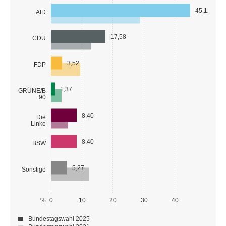
45,12
AfD
17,58
CDU
3,52
FDP
1,37
GRÜNE/B
90
8,40
Die
Linke
8,40
BSW
5,27
Sonstige
%
0
10
20
30
40
Bundestagswahl 2025