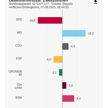
Gewinne/Verluste: Zweitstimmen
file_download
Bundestagswahl, 62 5207 177 - Gorden-Staupitz
Amtliches Endergebnis, 07.08.2025, 08:44:55
SPD
-16,8
AfD
16,2
CDU
4,4
FDP
-6,0
GRÜNE/B
-2,1
90
Die
2,8
Linke
BSW
8,4