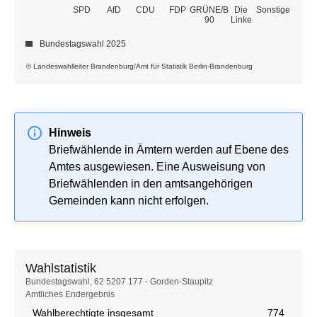
GRÜNE/B
SPD
AfD
CDU
FDP
Die
Sonstige
90
Linke
Bundestagswahl 2025
© Landeswahlleiter Brandenburg/Amt für Statistik Berlin-Brandenburg
Hinweis
Briefwählende in Ämtern werden auf Ebene des
Amtes ausgewiesen. Eine Ausweisung von
Briefwählenden in den amtsangehörigen
Gemeinden kann nicht erfolgen.
Wahlstatistik
Wahlstatistik
Bundestagswahl, 62 5207 177 - Gorden-Staupitz
Amtliches Endergebnis
Wahlberechtigte insgesamt
774