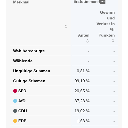
more
Erststimmen
Merkmal
Gewinn
und
Verlust in
%-
Anteil
Punkten
Wahlberechtigte
-
-
Wählende
-
-
Ungültige Stimmen
0,81 %
-
Gültige Stimmen
99,19 %
-
SPD
20,65 %
-
AfD
37,23 %
-
CDU
19,02 %
-
FDP
1,63 %
-