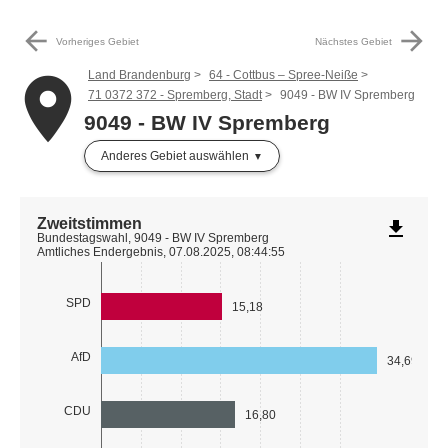
arrow_back
arrow_forward
Vorheriges Gebiet
Nächstes Gebiet
Land Brandenburg
64 - Cottbus – Spree-Neiße
place
71 0372 372 - Spremberg, Stadt
9049 - BW IV Spremberg
9049 - BW IV Spremberg
Anderes Gebiet auswählen
Zweitstimmen
file_download
Bundestagswahl, 9049 - BW IV Spremberg
Amtliches Endergebnis, 07.08.2025, 08:44:55
SPD
15,18
AfD
34,69
CDU
16,80