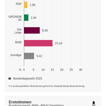
FDP
1,90
GRÜNE/B
2,44
90
Die
8,40
Linke
BSW
15,18
Sonstige
5,42
%
0
5
10
15
20
25
30
Bundestagswahl 2025
© Landeswahlleiter Brandenburg/Amt für Statistik Berlin-Brandenburg
Erststimmen
file_download
Bundestagswahl, 9049 - BW IV Spremberg