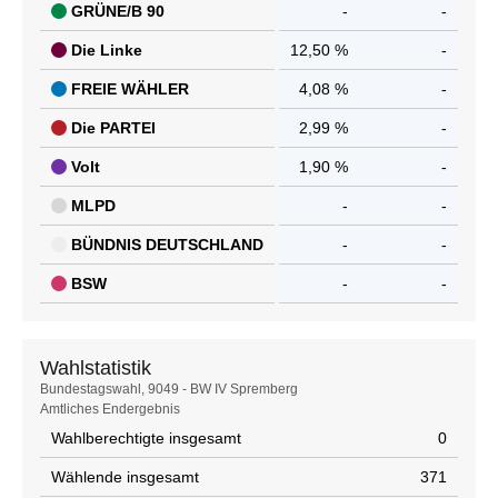
GRÜNE/B 90
-
-
Die Linke
12,50 %
-
FREIE WÄHLER
4,08 %
-
Die PARTEI
2,99 %
-
Volt
1,90 %
-
MLPD
-
-
BÜNDNIS DEUTSCHLAND
-
-
BSW
-
-
Wahlstatistik
Wahlstatistik
Bundestagswahl, 9049 - BW IV Spremberg
Amtliches Endergebnis
Wahlberechtigte insgesamt
0
Wählende insgesamt
371