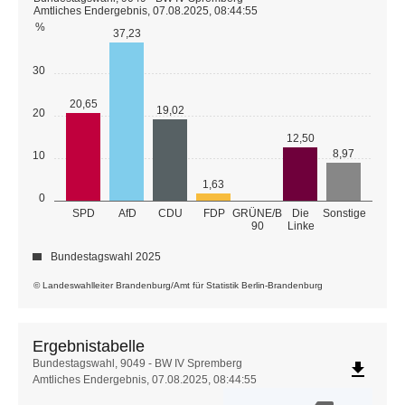
Amtliches Endergebnis, 07.08.2025, 08:44:55
%
37,23
30
20,65
19,02
20
12,50
8,97
10
1,63
0
GRÜNE/B
SPD
AfD
CDU
FDP
Die
Sonstige
90
Linke
Bundestagswahl 2025
© Landeswahlleiter Brandenburg/Amt für Statistik Berlin-Brandenburg
Ergebnistabelle
Ergebnistabelle
Bundestagswahl, 9049 - BW IV Spremberg
file_download
Amtliches Endergebnis, 07.08.2025, 08:44:55