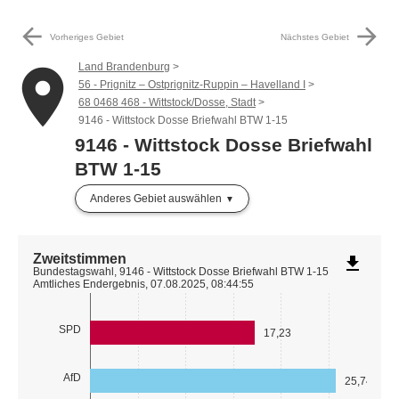
arrow_back
arrow_forward
Vorheriges Gebiet
Nächstes Gebiet
Land Brandenburg
place
56 - Prignitz – Ostprignitz-Ruppin – Havelland I
68 0468 468 - Wittstock/Dosse, Stadt
9146 - Wittstock Dosse Briefwahl BTW 1-15
9146 - Wittstock Dosse Briefwahl
BTW 1-15
Anderes Gebiet auswählen
Zweitstimmen
file_download
Bundestagswahl, 9146 - Wittstock Dosse Briefwahl BTW 1-15
Amtliches Endergebnis, 07.08.2025, 08:44:55
SPD
17,23
AfD
25,74