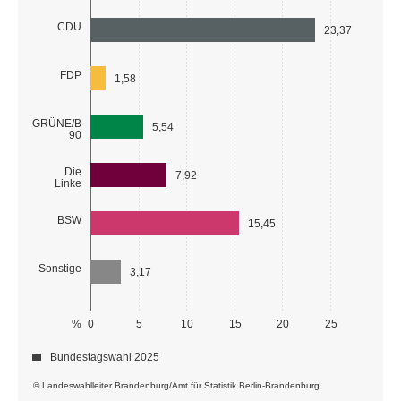
CDU
23,37
FDP
1,58
GRÜNE/B
5,54
90
Die
7,92
Linke
BSW
15,45
Sonstige
3,17
%
0
5
10
15
20
25
Bundestagswahl 2025
© Landeswahlleiter Brandenburg/Amt für Statistik Berlin-Brandenburg