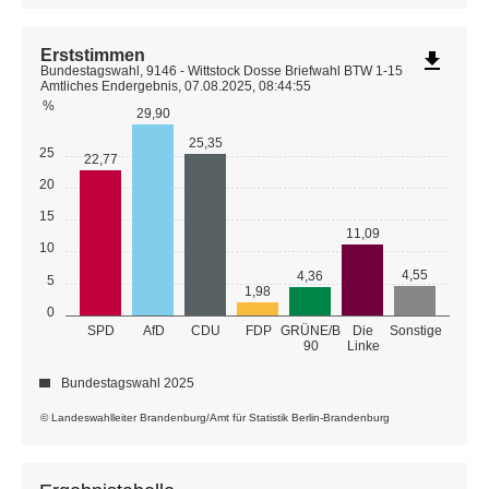
Erststimmen
file_download
Bundestagswahl, 9146 - Wittstock Dosse Briefwahl BTW 1-15
Amtliches Endergebnis, 07.08.2025, 08:44:55
%
29,90
25,35
25
22,77
20
15
11,09
10
4,55
4,36
5
1,98
0
GRÜNE/B
SPD
AfD
CDU
FDP
Die
Sonstige
90
Linke
Bundestagswahl 2025
© Landeswahlleiter Brandenburg/Amt für Statistik Berlin-Brandenburg