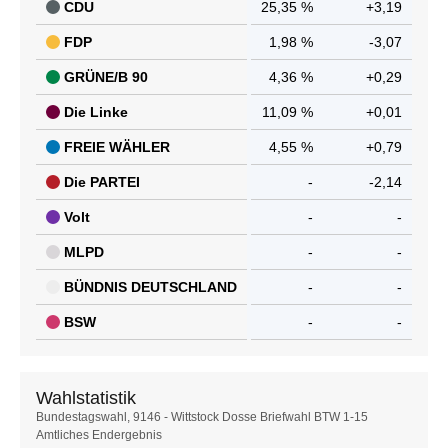
CDU
25,35 %
+3,19
FDP
1,98 %
-3,07
GRÜNE/B 90
4,36 %
+0,29
Die Linke
11,09 %
+0,01
FREIE WÄHLER
4,55 %
+0,79
Die PARTEI
-
-2,14
Volt
-
-
MLPD
-
-
BÜNDNIS DEUTSCHLAND
-
-
BSW
-
-
Wahlstatistik
Wahlstatistik
Bundestagswahl, 9146 - Wittstock Dosse Briefwahl BTW 1-15
Amtliches Endergebnis