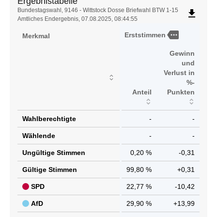
Ergebnistabelle
Ergebnistabelle
Bundestagswahl, 9146 - Wittstock Dosse Briefwahl BTW 1-15
file_download
Amtliches Endergebnis, 07.08.2025, 08:44:55
more
Erststimmen
Merkmal
Gewinn
und
Verlust in
%-
Anteil
Punkten
Wahlberechtigte
-
-
Wählende
-
-
Ungültige Stimmen
0,20 %
-0,31
Gültige Stimmen
99,80 %
+0,31
SPD
22,77 %
-10,42
AfD
29,90 %
+13,99