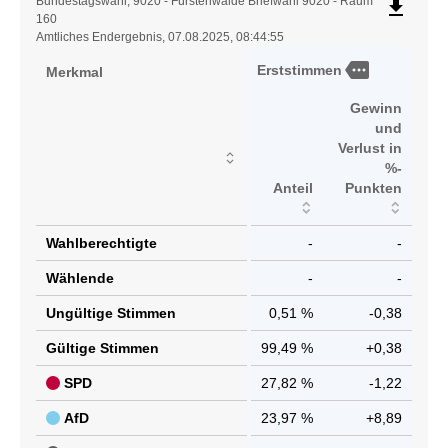
Ergebnistabelle
Bundestagswahl, 9020 - Fürstenwalde Briefwahl 9020 - Raum
file_download
160
Amtliches Endergebnis, 07.08.2025, 08:44:55
more
Erststimmen
Merkmal
Gewinn
und
Verlust in
%-
Anteil
Punkten
Wahlberechtigte
-
-
Wählende
-
-
Ungültige Stimmen
0,51 %
-0,38
Gültige Stimmen
99,49 %
+0,38
SPD
27,82 %
-1,22
AfD
23,97 %
+8,89