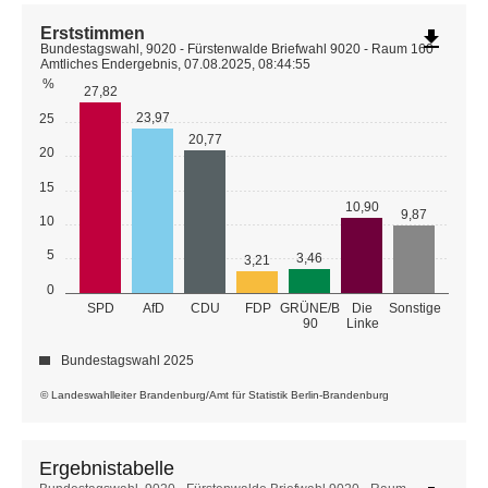
Erststimmen
file_download
Bundestagswahl, 9020 - Fürstenwalde Briefwahl 9020 - Raum 160
Amtliches Endergebnis, 07.08.2025, 08:44:55
%
27,82
23,97
25
20,77
20
15
10,90
9,87
10
5
3,46
3,21
0
GRÜNE/B
SPD
AfD
CDU
FDP
Die
Sonstige
90
Linke
Bundestagswahl 2025
© Landeswahlleiter Brandenburg/Amt für Statistik Berlin-Brandenburg
Ergebnistabelle