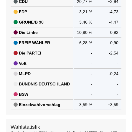
CDU
20,77 %
+3,94
FDP
3,21 %
-4,73
GRÜNE/B 90
3,46 %
-4,47
Die Linke
10,90 %
-0,92
FREIE WÄHLER
6,28 %
+0,90
Die PARTEI
-
-2,54
Volt
-
-
MLPD
-
-0,24
BÜNDNIS DEUTSCHLAND
-
-
BSW
-
-
Einzelwahlvorschlag
3,59 %
+3,59
Wahlstatistik