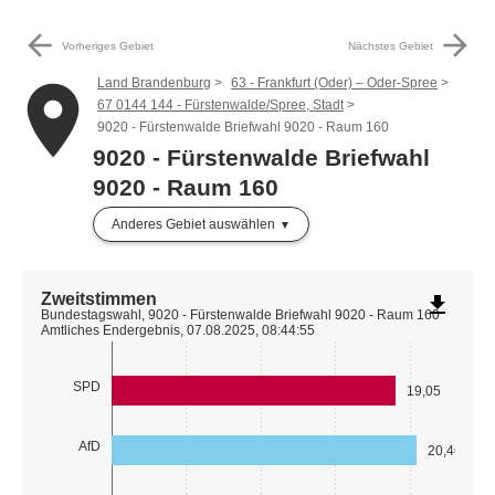
arrow_back
arrow_forward
Vorheriges Gebiet
Nächstes Gebiet
Land Brandenburg
63 - Frankfurt (Oder) – Oder-Spree
place
67 0144 144 - Fürstenwalde/Spree, Stadt
9020 - Fürstenwalde Briefwahl 9020 - Raum 160
9020 - Fürstenwalde Briefwahl
9020 - Raum 160
Anderes Gebiet auswählen
Zweitstimmen
file_download
Bundestagswahl, 9020 - Fürstenwalde Briefwahl 9020 - Raum 160
Amtliches Endergebnis, 07.08.2025, 08:44:55
SPD
19,05
AfD
20,46