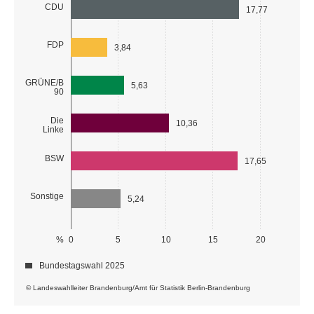
CDU
17,77
FDP
3,84
GRÜNE/B
5,63
90
Die
10,36
Linke
BSW
17,65
Sonstige
5,24
%
0
5
10
15
20
Bundestagswahl 2025
© Landeswahlleiter Brandenburg/Amt für Statistik Berlin-Brandenburg