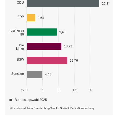
CDU
22,87
FDP
2,64
GRÜNE/B
9,43
90
Die
10,92
Linke
BSW
12,76
Sonstige
4,94
%
0
5
10
15
20
Bundestagswahl 2025
© Landeswahlleiter Brandenburg/Amt für Statistik Berlin-Brandenburg