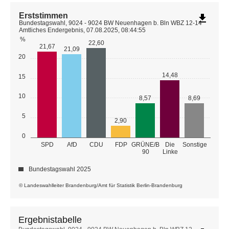
Erststimmen
file_download
Bundestagswahl, 9024 - 9024 BW Neuenhagen b. Bln WBZ 12-14
Amtliches Endergebnis, 07.08.2025, 08:44:55
%
22,60
21,67
21,09
20
14,48
15
10
8,57
8,69
5
2,90
0
GRÜNE/B
SPD
AfD
CDU
FDP
Die
Sonstige
90
Linke
Bundestagswahl 2025
© Landeswahlleiter Brandenburg/Amt für Statistik Berlin-Brandenburg
Ergebnistabelle