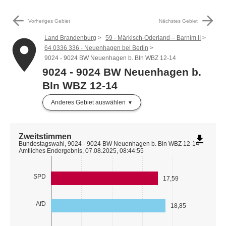
arrow_back
arrow_forward
Vorheriges Gebiet
Nächstes Gebiet
Land Brandenburg
59 - Märkisch-Oderland – Barnim II
place
64 0336 336 - Neuenhagen bei Berlin
9024 - 9024 BW Neuenhagen b. Bln WBZ 12-14
9024 - 9024 BW Neuenhagen b.
Bln WBZ 12-14
Anderes Gebiet auswählen
Zweitstimmen
file_download
Bundestagswahl, 9024 - 9024 BW Neuenhagen b. Bln WBZ 12-14
Amtliches Endergebnis, 07.08.2025, 08:44:55
SPD
17,59
AfD
18,85