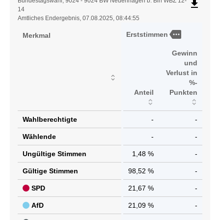
Ergebnistabelle
Bundestagswahl, 9024 - 9024 BW Neuenhagen b. Bln WBZ 12-
file_download
14
Amtliches Endergebnis, 07.08.2025, 08:44:55
more
Erststimmen
Merkmal
Gewinn
und
Verlust in
%-
Anteil
Punkten
Wahlberechtigte
-
-
Wählende
-
-
Ungültige Stimmen
1,48 %
-
Gültige Stimmen
98,52 %
-
SPD
21,67 %
-
AfD
21,09 %
-