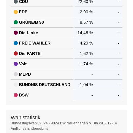
CDU
22,60 %
-
FDP
2,90 %
-
GRÜNE/B 90
8,57 %
-
Die Linke
14,48 %
-
FREIE WÄHLER
4,29 %
-
Die PARTEI
1,62 %
-
Volt
1,74 %
-
MLPD
-
-
BÜNDNIS DEUTSCHLAND
1,04 %
-
BSW
-
-
Wahlstatistik
Wahlstatistik
Bundestagswahl, 9024 - 9024 BW Neuenhagen b. Bln WBZ 12-14
Amtliches Endergebnis