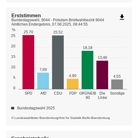
Erststimmen
file_download
Bundestagswahl, 9044 - Potsdam Briefwahlbezirk 9044
Amtliches Endergebnis, 07.08.2025, 08:44:55
%
25,70
25,52
25
20
18,18
15
13,46
10
7,69
4,90
4,55
5
0
GRÜNE/B
SPD
AfD
CDU
FDP
Die
Sonstige
90
Linke
Bundestagswahl 2025
© Landeswahlleiter Brandenburg/Amt für Statistik Berlin-Brandenburg