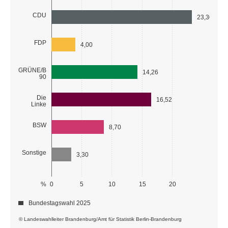
CDU
23,30
FDP
4,00
GRÜNE/B
14,26
90
Die
16,52
Linke
BSW
8,70
Sonstige
3,30
%
0
5
10
15
20
Bundestagswahl 2025
© Landeswahlleiter Brandenburg/Amt für Statistik Berlin-Brandenburg