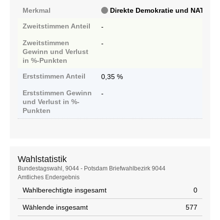
Merkmal
Direkte Demokratie und NATO-Aus
Zweitstimmen
Anteil
-
Zweitstimmen
-
Gewinn und Verlust
in %-Punkten
Erststimmen
Anteil
0,35 %
Erststimmen
Gewinn
-
und Verlust in %-
Punkten
Wahlstatistik
Wahlstatistik
Bundestagswahl, 9044 - Potsdam Briefwahlbezirk 9044
Amtliches Endergebnis
Wahlberechtigte insgesamt
0
Wählende insgesamt
577