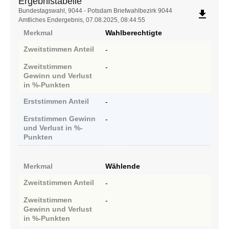
Ergebnistabelle
Ergebnistabelle
Bundestagswahl, 9044 - Potsdam Briefwahlbezirk 9044
file_download
Amtliches Endergebnis, 07.08.2025, 08:44:55
Merkmal
Wahlberechtigte
Zweitstimmen
Anteil
-
Zweitstimmen
-
Gewinn und Verlust
in %-Punkten
Erststimmen
Anteil
-
Erststimmen
Gewinn
-
und Verlust in %-
Punkten
Merkmal
Wählende
Zweitstimmen
Anteil
-
Zweitstimmen
-
Gewinn und Verlust
in %-Punkten