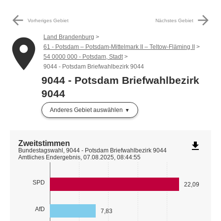
arrow_back
arrow_forward
Vorheriges Gebiet
Nächstes Gebiet
Land Brandenburg
place
61 - Potsdam – Potsdam-Mittelmark II – Teltow-Fläming II
54 0000 000 - Potsdam, Stadt
9044 - Potsdam Briefwahlbezirk 9044
9044 - Potsdam Briefwahlbezirk
9044
Anderes Gebiet auswählen
Zweitstimmen
file_download
Bundestagswahl, 9044 - Potsdam Briefwahlbezirk 9044
Amtliches Endergebnis, 07.08.2025, 08:44:55
SPD
22,09
AfD
7,83