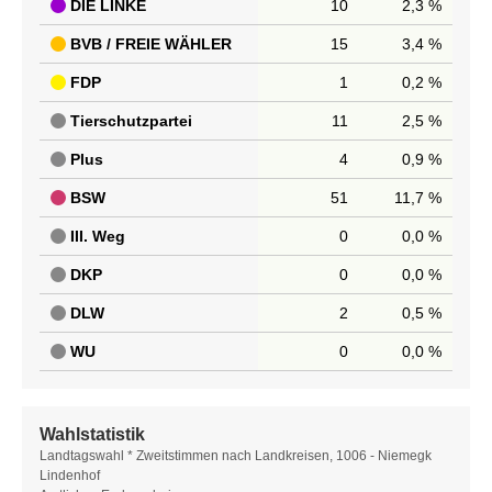
DIE LINKE
10
2,3 %
BVB / FREIE WÄHLER
15
3,4 %
FDP
1
0,2 %
Tierschutzpartei
11
2,5 %
Plus
4
0,9 %
BSW
51
11,7 %
III. Weg
0
0,0 %
DKP
0
0,0 %
DLW
2
0,5 %
WU
0
0,0 %
Wahlstatistik
Wahlstatistik
Landtagswahl * Zweitstimmen nach Landkreisen, 1006 - Niemegk
Lindenhof