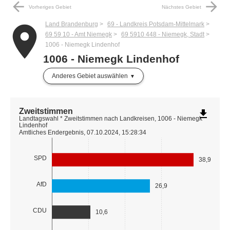
arrow_back
arrow_forward
Vorheriges Gebiet
Nächstes Gebiet
Land Brandenburg
69 - Landkreis Potsdam-Mittelmark
place
69 59 10 - Amt Niemegk
69 5910 448 - Niemegk, Stadt
1006 - Niemegk Lindenhof
1006 - Niemegk Lindenhof
Anderes Gebiet auswählen
Zweitstimmen
file_download
Landtagswahl * Zweitstimmen nach Landkreisen, 1006 - Niemegk
Lindenhof
Amtliches Endergebnis, 07.10.2024, 15:28:34
SPD
38,9
AfD
26,9
CDU
10,6