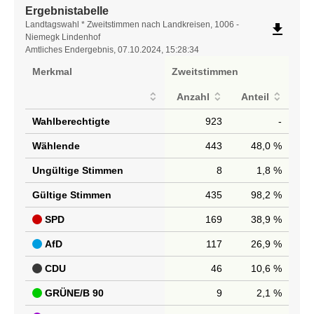
Ergebnistabelle
Ergebnistabelle
Landtagswahl * Zweitstimmen nach Landkreisen, 1006 -
file_download
Niemegk Lindenhof
Amtliches Endergebnis, 07.10.2024, 15:28:34
Merkmal
Zweitstimmen
Anzahl
Anteil
Wahlberechtigte
923
-
Wählende
443
48,0 %
Ungültige Stimmen
8
1,8 %
Gültige Stimmen
435
98,2 %
SPD
169
38,9 %
AfD
117
26,9 %
CDU
46
10,6 %
GRÜNE/B 90
9
2,1 %