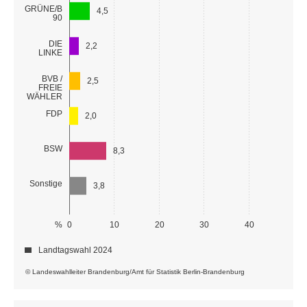
GRÜNE/B
4,5
90
DIE
2,2
LINKE
BVB /
2,5
FREIE
WÄHLER
FDP
2,0
BSW
8,3
Sonstige
3,8
%
0
10
20
30
40
Landtagswahl 2024
© Landeswahlleiter Brandenburg/Amt für Statistik Berlin-Brandenburg