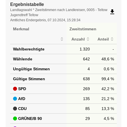
Ergebnistabelle
Ergebnistabelle
Landtagswahl * Zweitstimmen nach Landkreisen, 0005 - Teltow
file_download
Jugendtreff Teltow
Amtliches Endergebnis, 07.10.2024, 15:28:34
Merkmal
Zweitstimmen
Anzahl
Anteil
Wahlberechtigte
1.320
-
Wählende
642
48,6 %
Ungültige Stimmen
4
0,6 %
Gültige Stimmen
638
99,4 %
SPD
269
42,2 %
AfD
135
21,2 %
CDU
85
13,3 %
GRÜNE/B 90
29
4,5 %