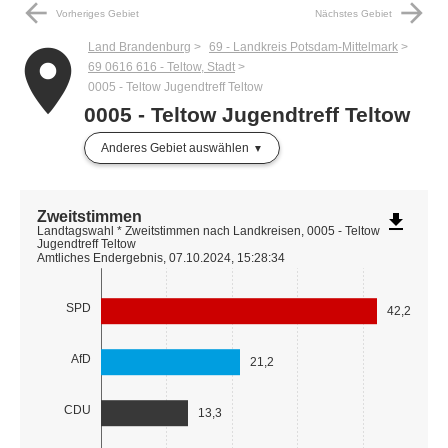
arrow_back
arrow_forward
Vorheriges Gebiet
Nächstes Gebiet
Land Brandenburg
69 - Landkreis Potsdam-Mittelmark
place
69 0616 616 - Teltow, Stadt
0005 - Teltow Jugendtreff Teltow
0005 - Teltow Jugendtreff Teltow
Anderes Gebiet auswählen
Zweitstimmen
file_download
Landtagswahl * Zweitstimmen nach Landkreisen, 0005 - Teltow
Jugendtreff Teltow
Amtliches Endergebnis, 07.10.2024, 15:28:34
SPD
42,2
AfD
21,2
CDU
13,3