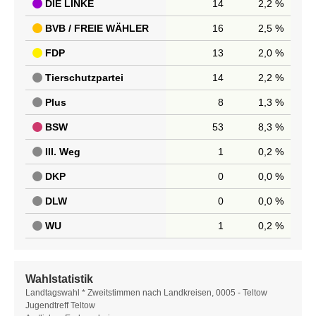
DIE LINKE
14
2,2 %
BVB / FREIE WÄHLER
16
2,5 %
FDP
13
2,0 %
Tierschutzpartei
14
2,2 %
Plus
8
1,3 %
BSW
53
8,3 %
III. Weg
1
0,2 %
DKP
0
0,0 %
DLW
0
0,0 %
WU
1
0,2 %
Wahlstatistik
Wahlstatistik
Landtagswahl * Zweitstimmen nach Landkreisen, 0005 - Teltow
Jugendtreff Teltow