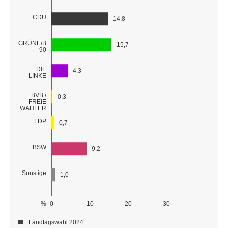
CDU
14,8
GRÜNE/B
15,7
90
DIE
4,3
LINKE
BVB /
0,3
FREIE
WÄHLER
FDP
0,7
BSW
9,2
Sonstige
1,0
%
0
10
20
30
Landtagswahl 2024