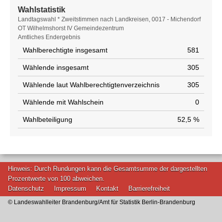
Wahlstatistik
Wahlstatistik
Landtagswahl * Zweitstimmen nach Landkreisen, 0017 - Michendorf
OT Wilhelmshorst IV Gemeindezentrum
Amtliches Endergebnis
Wahlberechtigte insgesamt
581
Wählende insgesamt
305
Wählende laut Wahlberechtigtenverzeichnis
305
Wählende mit Wahlschein
0
Wahlbeteiligung
52,5 %
Hinweis: Durch Rundungen kann die Gesamtsumme der dargestellten
Prozentwerte von 100 abweichen.
Datenschutz
Impressum
Kontakt
Barrierefreiheit
© Landeswahlleiter Brandenburg/Amt für Statistik Berlin-Brandenburg