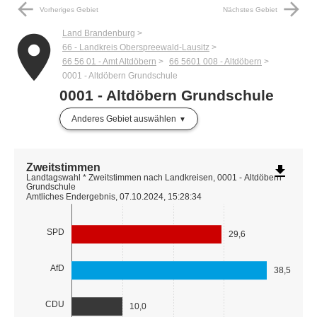
arrow_back
arrow_forward
Vorheriges Gebiet
Nächstes Gebiet
Land Brandenburg
place
66 - Landkreis Oberspreewald-Lausitz
66 56 01 - Amt Altdöbern
66 5601 008 - Altdöbern
0001 - Altdöbern Grundschule
0001 - Altdöbern Grundschule
Anderes Gebiet auswählen
Zweitstimmen
file_download
Landtagswahl * Zweitstimmen nach Landkreisen, 0001 - Altdöbern
Grundschule
Amtliches Endergebnis, 07.10.2024, 15:28:34
SPD
29,6
AfD
38,5
CDU
10,0