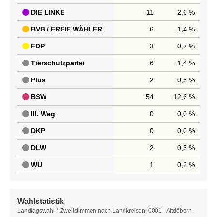
DIE LINKE
11
2,6 %
BVB / FREIE WÄHLER
6
1,4 %
FDP
3
0,7 %
Tierschutzpartei
6
1,4 %
Plus
2
0,5 %
BSW
54
12,6 %
III. Weg
0
0,0 %
DKP
0
0,0 %
DLW
2
0,5 %
WU
1
0,2 %
Wahlstatistik
Wahlstatistik
Landtagswahl * Zweitstimmen nach Landkreisen, 0001 - Altdöbern