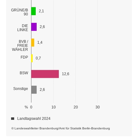
GRÜNE/B
2,1
90
DIE
2,6
LINKE
BVB /
1,4
FREIE
WÄHLER
FDP
0,7
BSW
12,6
Sonstige
2,6
%
0
10
20
30
Landtagswahl 2024
© Landeswahlleiter Brandenburg/Amt für Statistik Berlin-Brandenburg