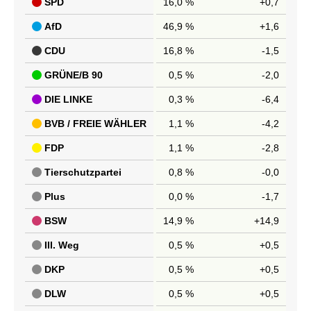
SPD
16,0 %
+0,7
AfD
46,9 %
+1,6
CDU
16,8 %
-1,5
GRÜNE/B 90
0,5 %
-2,0
DIE LINKE
0,3 %
-6,4
BVB / FREIE WÄHLER
1,1 %
-4,2
FDP
1,1 %
-2,8
Tierschutzpartei
0,8 %
-0,0
Plus
0,0 %
-1,7
BSW
14,9 %
+14,9
III. Weg
0,5 %
+0,5
DKP
0,5 %
+0,5
DLW
0,5 %
+0,5