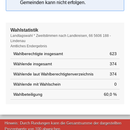
Gemeinden kann nicht erfolgen.
Wahlstatistik
Wahlstatistik
Landtagswahl * Zweitstimmen nach Landkreisen, 66 5606 188 -
Lindenau
Amtliches Endergebnis
Wahlberechtigte insgesamt
623
Wählende insgesamt
374
Wählende laut Wahlberechtigtenverzeichnis
374
Wählende mit Wahlschein
0
Wahlbeteiligung
60,0 %
Hinweis: Durch Rundungen kann die Gesamtsumme der dargestellten
Prozentwerte von 100 abweichen.