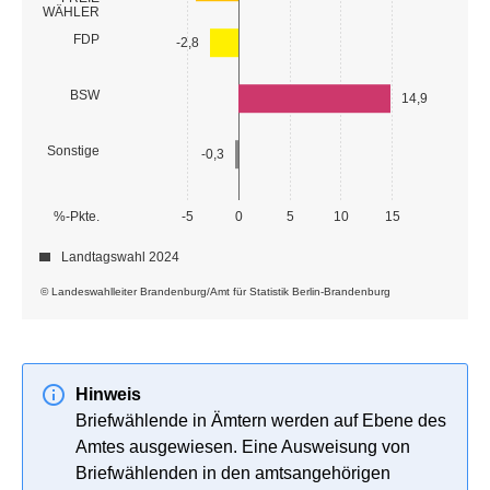
WÄHLER
FDP
-2,8
BSW
14,9
Sonstige
-0,3
%-Pkte.
-5
0
5
10
15
Landtagswahl 2024
© Landeswahlleiter Brandenburg/Amt für Statistik Berlin-Brandenburg
Hinweis
Briefwählende in Ämtern werden auf Ebene des
Amtes ausgewiesen. Eine Ausweisung von
Briefwählenden in den amtsangehörigen