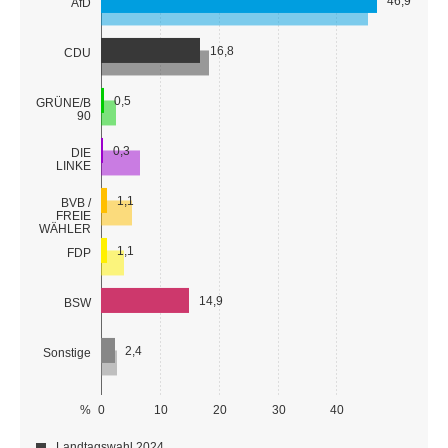
46,9
AfD
16,8
CDU
0,5
GRÜNE/B
90
0,3
DIE
LINKE
1,1
BVB /
FREIE
WÄHLER
1,1
FDP
14,9
BSW
2,4
Sonstige
%
0
10
20
30
40
Landtagswahl 2024