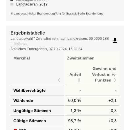
Landtagswahl 2019
© Landeswahlleiter Brandenburg/Amt für Statistik Berlin-Brandenburg
Ergebnistabelle
Ergebnistabelle
Landtagswahl * Zweitstimmen nach Landkreisen, 66 5606 188
file_download
- Lindenau
Amtliches Endergebnis, 07.10.2024, 15:28:34
Merkmal
Zweitstimmen
Gewinn und
Anteil
Verlust in %-
Punkten
Wahlberechtigte
-
-
Wählende
60,0 %
+2,1
Ungültige Stimmen
1,3 %
-0,3
Gültige Stimmen
98,7 %
+0,3