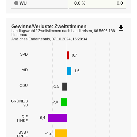
WU
0,0 %
0,0
Gewinne/Verluste: Zweitstimmen
file_download
Landtagswahl * Zweitstimmen nach Landkreisen, 66 5606 188 -
Lindenau
Amtliches Endergebnis, 07.10.2024, 15:28:34
SPD
0,7
AfD
1,6
CDU
-1,5
GRÜNE/B
-2,0
90
DIE
-6,4
LINKE
BVB /
-4,2
FREIE