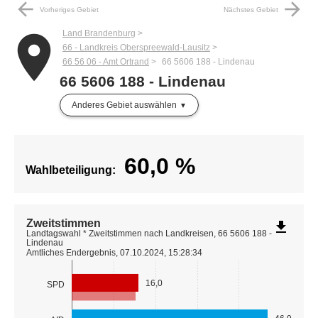
arrow_back
arrow_forward
Vorheriges Gebiet
Nächstes Gebiet
Land Brandenburg
place
66 - Landkreis Oberspreewald-Lausitz
66 56 06 - Amt Ortrand
66 5606 188 - Lindenau
66 5606 188 - Lindenau
Anderes Gebiet auswählen
60,0
%
Wahlbeteiligung:
Zweitstimmen
file_download
Landtagswahl * Zweitstimmen nach Landkreisen, 66 5606 188 -
Lindenau
Amtliches Endergebnis, 07.10.2024, 15:28:34
16,0
SPD