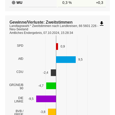
WU
0,3 %
+0,3
Gewinne/Verluste: Zweitstimmen
file_download
Landtagswahl * Zweitstimmen nach Landkreisen, 66 5601 226 -
Neu-Seeland
Amtliches Endergebnis, 07.10.2024, 15:28:34
SPD
0,9
AfD
9,5
CDU
-2,4
GRÜNE/B
-4,7
90
DIE
-9,5
LINKE
BVB /
-3,8
FREIE