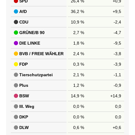
SPD
26,4 %
+0,9
AfD
36,2 %
+9,5
CDU
10,9 %
-2,4
GRÜNE/B 90
2,7 %
-4,7
DIE LINKE
1,8 %
-9,5
BVB / FREIE WÄHLER
2,4 %
-3,8
FDP
0,3 %
-3,9
Tierschutzpartei
2,1 %
-1,1
Plus
1,2 %
-0,9
BSW
14,9 %
+14,9
III. Weg
0,0 %
0,0
DKP
0,0 %
0,0
DLW
0,6 %
+0,6