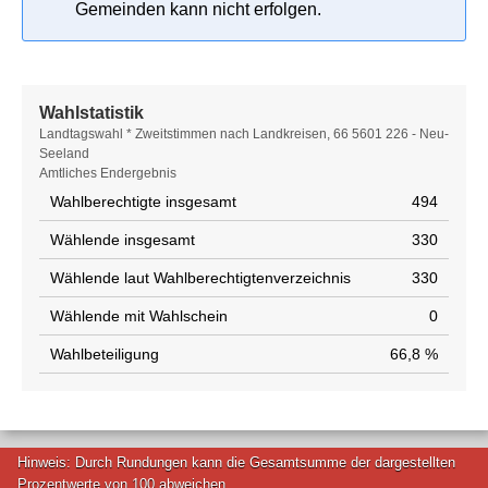
Gemeinden kann nicht erfolgen.
Wahlstatistik
Wahlstatistik
Landtagswahl * Zweitstimmen nach Landkreisen, 66 5601 226 - Neu-
Seeland
Amtliches Endergebnis
Wahlberechtigte insgesamt
494
Wählende insgesamt
330
Wählende laut Wahlberechtigtenverzeichnis
330
Wählende mit Wahlschein
0
Wahlbeteiligung
66,8 %
Hinweis: Durch Rundungen kann die Gesamtsumme der dargestellten
Prozentwerte von 100 abweichen.