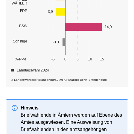
WÄHLER
FDP
-3,9
BSW
14,9
Sonstige
-1,1
%-Pkte.
-5
0
5
10
15
Landtagswahl 2024
© Landeswahlleiter Brandenburg/Amt für Statistik Berlin-Brandenburg
Hinweis
Briefwählende in Ämtern werden auf Ebene des
Amtes ausgewiesen. Eine Ausweisung von
Briefwählenden in den amtsangehörigen