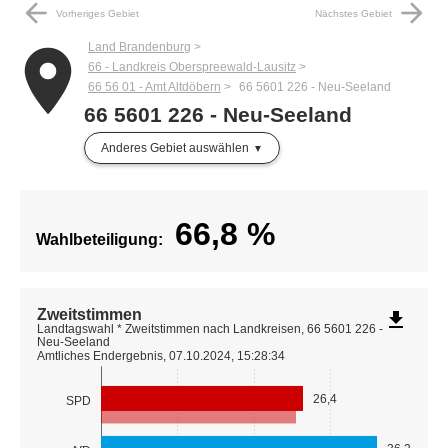
arrow_back
arrow_forward
Vorheriges Gebiet
Nächstes Gebiet
Land Brandenburg
place
66 - Landkreis Oberspreewald-Lausitz
66 56 01 - Amt Altdöbern
66 5601 226 - Neu-Seeland
66 5601 226 - Neu-Seeland
Anderes Gebiet auswählen
66,8
%
Wahlbeteiligung:
Zweitstimmen
file_download
Landtagswahl * Zweitstimmen nach Landkreisen, 66 5601 226 -
Neu-Seeland
Amtliches Endergebnis, 07.10.2024, 15:28:34
26,4
SPD