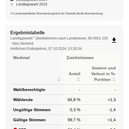
Landtagswahl 2019
© Landeswahlleiter Brandenburg/Amt für Statistik Berlin-Brandenburg
Ergebnistabelle
Ergebnistabelle
Landtagswahl * Zweitstimmen nach Landkreisen, 66 5601 226
file_download
- Neu-Seeland
Amtliches Endergebnis, 07.10.2024, 15:28:34
Merkmal
Zweitstimmen
Gewinn und
Anteil
Verlust in %-
Punkten
Wahlberechtigte
-
-
Wählende
66,8 %
+1,3
Ungültige Stimmen
0,3 %
-1,4
Gültige Stimmen
99,7 %
+1,4