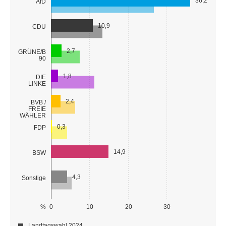
36,2
AfD
10,9
CDU
2,7
GRÜNE/B
90
1,8
DIE
LINKE
2,4
BVB /
FREIE
WÄHLER
0,3
FDP
14,9
BSW
4,3
Sonstige
%
0
10
20
30
Landtagswahl 2024