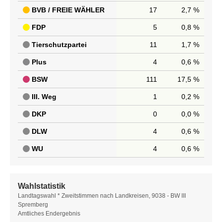
BVB / FREIE WÄHLER
17
2,7 %
FDP
5
0,8 %
Tierschutzpartei
11
1,7 %
Plus
4
0,6 %
BSW
111
17,5 %
III. Weg
1
0,2 %
DKP
0
0,0 %
DLW
4
0,6 %
WU
4
0,6 %
Wahlstatistik
Wahlstatistik
Landtagswahl * Zweitstimmen nach Landkreisen, 9038 - BW III
Spremberg
Amtliches Endergebnis