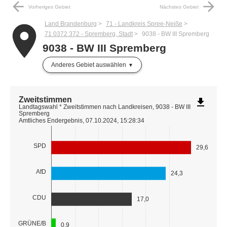
arrow_back
arrow_forward
Vorheriges Gebiet
Nächstes Gebiet
Land Brandenburg
71 - Landkreis Spree-Neiße
place
71 0372 372 - Spremberg, Stadt
9038 - BW III Spremberg
9038 - BW III Spremberg
Anderes Gebiet auswählen
Zweitstimmen
file_download
Landtagswahl * Zweitstimmen nach Landkreisen, 9038 - BW III
Spremberg
Amtliches Endergebnis, 07.10.2024, 15:28:34
SPD
29,6
AfD
24,3
CDU
17,0
GRÜNE/B
0,9