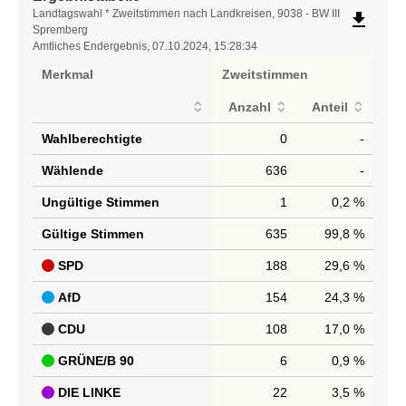
Ergebnistabelle
Landtagswahl * Zweitstimmen nach Landkreisen, 9038 - BW III
file_download
Spremberg
Amtliches Endergebnis, 07.10.2024, 15:28:34
Merkmal
Zweitstimmen
Anzahl
Anteil
Wahlberechtigte
0
-
Wählende
636
-
Ungültige Stimmen
1
0,2 %
Gültige Stimmen
635
99,8 %
SPD
188
29,6 %
AfD
154
24,3 %
CDU
108
17,0 %
GRÜNE/B 90
6
0,9 %
DIE LINKE
22
3,5 %