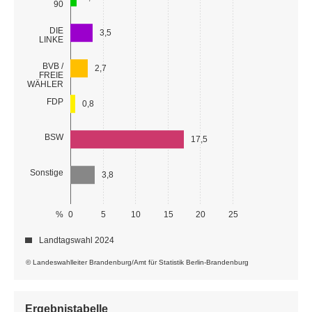
90
DIE
3,5
LINKE
BVB /
2,7
FREIE
WÄHLER
FDP
0,8
BSW
17,5
Sonstige
3,8
%
0
5
10
15
20
25
Landtagswahl 2024
© Landeswahlleiter Brandenburg/Amt für Statistik Berlin-Brandenburg
Ergebnistabelle